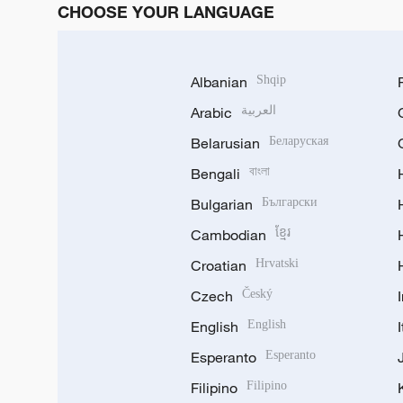
CHOOSE YOUR LANGUAGE
Albanian
Shqip
Arabic
العربية
Belarusian
Беларуская
Bengali
বাংলা
Bulgarian
Български
Cambodian
ខ្មែរ
Croatian
Hrvatski
Czech
Český
English
English
Esperanto
Esperanto
Filipino
Filipino