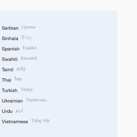
Serbian
Српски
Sinhala
සිංහල
Spanish
Español
Swahili
Kiswahili
Tamil
தமிழ்
Thai
ไทย
Turkish
Türkçe
Ukrainian
Українська
Urdu
اردو
Vietnamese
Tiếng Việt