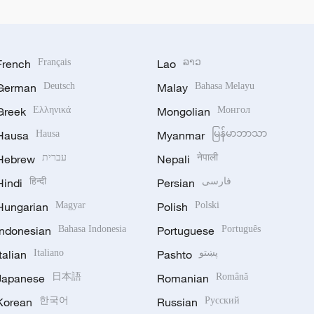
French
Français
Lao
ລາວ
German
Deutsch
Malay
Bahasa Melayu
Greek
Ελληνικά
Mongolian
Монгол
Hausa
Hausa
Myanmar
မြန်မာဘာသာ
Hebrew
עברית
Nepali
नेपाली
Hindi
हिन्दी
Persian
فارسی
Hungarian
Magyar
Polish
Polski
Indonesian
Bahasa Indonesia
Portuguese
Português
Italian
Italiano
Pashto
پښتو
Japanese
日本語
Romanian
Română
Korean
한국어
Russian
Русский