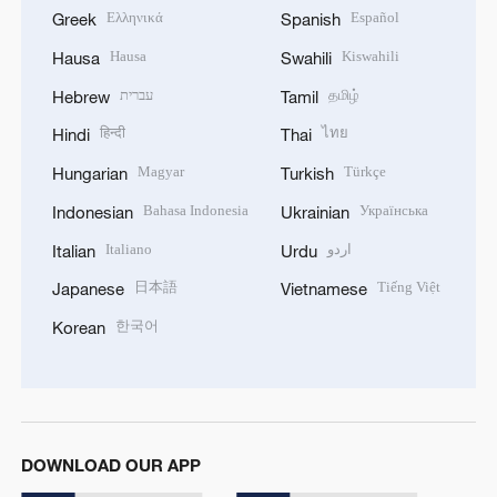
Ελληνικά
Español
Greek
Spanish
Hausa
Kiswahili
Hausa
Swahili
עברית
தமிழ்
Hebrew
Tamil
हिन्दी
ไทย
Hindi
Thai
Magyar
Türkçe
Hungarian
Turkish
Bahasa Indonesia
Українська
Indonesian
Ukrainian
Italiano
اردو
Italian
Urdu
日本語
Tiếng Việt
Japanese
Vietnamese
한국어
Korean
DOWNLOAD OUR APP