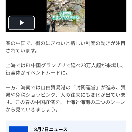
Play
Video
春の中国で、街のにぎわいと新しい制度の動きが注目
されています。
上海ではF1中国グランプリで延べ23万人超が来場し、
街全体がイベントムードに。
一方、海南では自由貿易港の「封関運営」が進み、貿
易や免税ショッピング、人の往来にも変化が出ていま
す。この春の中国経済を、上海と海南の二つのシーン
から見ていきましょう。
8月7日ニュース