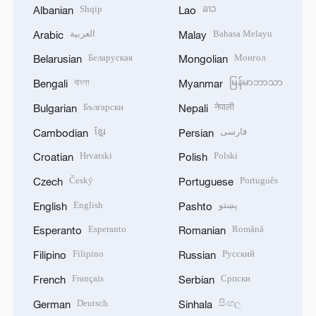
Shqip
ລາວ
Albanian
Lao
العربية
Bahasa Melayu
Arabic
Malay
Беларуская
Монгол
Belarusian
Mongolian
বাংলা
မြန်မာဘာသာ
Bengali
Myanmar
Български
नेपाली
Bulgarian
Nepali
ខ្មែរ
فارسی
Cambodian
Persian
Hrvatski
Polski
Croatian
Polish
Český
Português
Czech
Portuguese
English
پښتو
English
Pashto
Esperanto
Română
Esperanto
Romanian
Filipino
Русский
Filipino
Russian
Français
Српски
French
Serbian
Deutsch
සිංහල
German
Sinhala