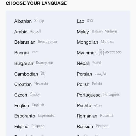
CHOOSE YOUR LANGUAGE
Shqip
ລາວ
Albanian
Lao
العربية
Bahasa Melayu
Arabic
Malay
Беларуская
Монгол
Belarusian
Mongolian
বাংলা
မြန်မာဘာသာ
Bengali
Myanmar
Български
नेपाली
Bulgarian
Nepali
ខ្មែរ
فارسی
Cambodian
Persian
Hrvatski
Polski
Croatian
Polish
Český
Português
Czech
Portuguese
English
پښتو
English
Pashto
Esperanto
Română
Esperanto
Romanian
Filipino
Русский
Filipino
Russian