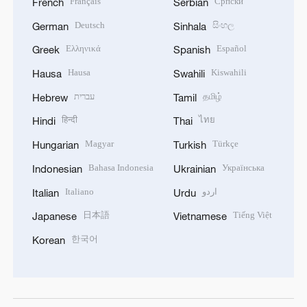
Français
Српски
French
Serbian
Deutsch
සිංහල
German
Sinhala
Ελληνικά
Español
Greek
Spanish
Hausa
Kiswahili
Hausa
Swahili
עברית
தமிழ்
Hebrew
Tamil
हिन्दी
ไทย
Hindi
Thai
Magyar
Türkçe
Hungarian
Turkish
Bahasa Indonesia
Українська
Indonesian
Ukrainian
Italiano
اردو
Italian
Urdu
日本語
Tiếng Việt
Japanese
Vietnamese
한국어
Korean