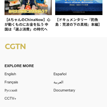
【AちゃんのChinaNow】心
【ドキュメンタリー『釣魚
が動くものにお金を払う 中
島：荒波の下の真相』本編】
国は「選ぶ消費」の時代へ
EXPLORE MORE
English
Español
Français
العربية
Русский
Documentary
CCTV+