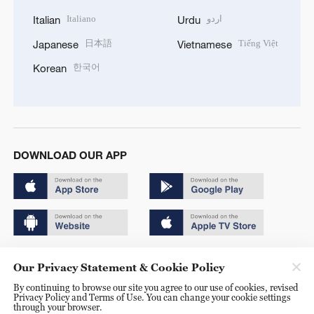
Italiano
اردو
Italian
Urdu
日本語
Tiếng Việt
Japanese
Vietnamese
한국어
Korean
DOWNLOAD OUR APP
Copyright © 2024 CGTN.
Our Privacy Statement & Cookie Policy
京ICP备20000184号
By continuing to browse our site you agree to our use of cookies, revised
Privacy Policy and Terms of Use. You can change your cookie settings
京公网安备 11010502050052号
through your browser.