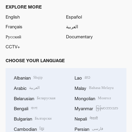
EXPLORE MORE
English
Español
Français
العربية
Русский
Documentary
CCTV+
CHOOSE YOUR LANGUAGE
Shqip
ລາວ
Albanian
Lao
العربية
Bahasa Melayu
Arabic
Malay
Беларуская
Монгол
Belarusian
Mongolian
বাংলা
မြန်မာဘာသာ
Bengali
Myanmar
Български
नेपाली
Bulgarian
Nepali
ខ្មែរ
فارسی
Cambodian
Persian