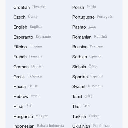
Hrvatski
Polski
Croatian
Polish
Český
Português
Czech
Portuguese
English
پښتو
English
Pashto
Esperanto
Română
Esperanto
Romanian
Filipino
Русский
Filipino
Russian
Français
Српски
French
Serbian
Deutsch
සිංහල
German
Sinhala
Ελληνικά
Español
Greek
Spanish
Hausa
Kiswahili
Hausa
Swahili
עברית
தமிழ்
Hebrew
Tamil
हिन्दी
ไทย
Hindi
Thai
Magyar
Türkçe
Hungarian
Turkish
Bahasa Indonesia
Українська
Indonesian
Ukrainian