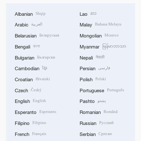
Shqip
ລາວ
Albanian
Lao
العربية
Bahasa Melayu
Arabic
Malay
Беларуская
Монгол
Belarusian
Mongolian
বাংলা
မြန်မာဘာသာ
Bengali
Myanmar
Български
नेपाली
Bulgarian
Nepali
ខ្មែរ
فارسی
Cambodian
Persian
Hrvatski
Polski
Croatian
Polish
Český
Português
Czech
Portuguese
English
پښتو
English
Pashto
Esperanto
Română
Esperanto
Romanian
Filipino
Русский
Filipino
Russian
Français
Српски
French
Serbian