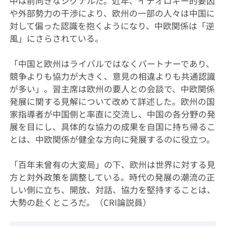
中は前向きなシグナルだ。近年、イデオロギー的要因
や外部勢力の干渉により、欧州の一部の人々は中国に
対して偏った認識を抱くようになり、中欧関係は「逆
風」にさらされている。
「中国と欧州はライバルではなくパートナーであり、
競争よりも協力が大きく、意見の相違よりも共通認識
が多い」。習主席は欧州の要人との会談で、中欧関係
発展に関する見解について改めて詳述した。欧州の国
家指導者が中国側と率直に交流し、中国の各分野の発
展を目にし、具体的な協力の成果を自国に持ち帰るこ
とは、中欧関係が健全な方向に発展するのに役立つ。
「百年未曾有の大変局」の下、欧州は世界に対する見
方と対外政策を調整している。時代の発展の潮流の正
しい側に立ち、開放、対話、協力を堅持することは、
大勢の赴くところだ。（CRI論説員）