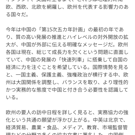
欧、西欧、北欧を網羅し、欧州を代表する影響力のあ
る国々だ。
今年は中国の「第15次五カ年計画」の最初の年であ
り、質の高い発展の推進とハイレベルの対外開放の拡
大が、中国が外部に伝える明確なメッセージだ。欧州
各国は現在、総じて成長力を欠くという問題に直面し
ていて、中国の発展の「快速列車」に搭乗して自国の
経済に力を注ぐことを希望している。国際情勢を見る
と、一国主義、保護主義、強権政治が横行する中、欧
州は大国関係を調整し、バランスを取り、より理性的
かつ実務的な態度で中国と付き合う必要性を認識して
いる。
欧州の要人の訪中日程を詳しく見ると、実務協力の強
化という共通の願望が浮かび上がる。中英は北京で、
経済貿易、農業・食品、メディア、教育、市場監督管
理などの分野で多くの協力文書に署名した。中国側