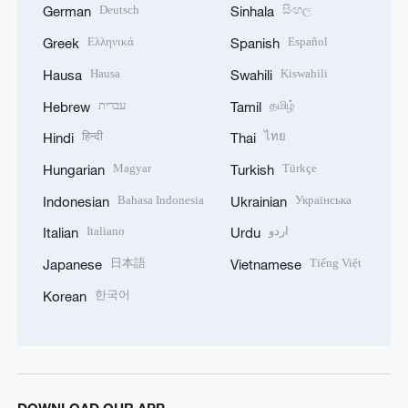
Deutsch
සිංහල
German
Sinhala
Ελληνικά
Español
Greek
Spanish
Hausa
Kiswahili
Hausa
Swahili
עברית
தமிழ்
Hebrew
Tamil
हिन्दी
ไทย
Hindi
Thai
Magyar
Türkçe
Hungarian
Turkish
Bahasa Indonesia
Українська
Indonesian
Ukrainian
Italiano
اردو
Italian
Urdu
日本語
Tiếng Việt
Japanese
Vietnamese
한국어
Korean