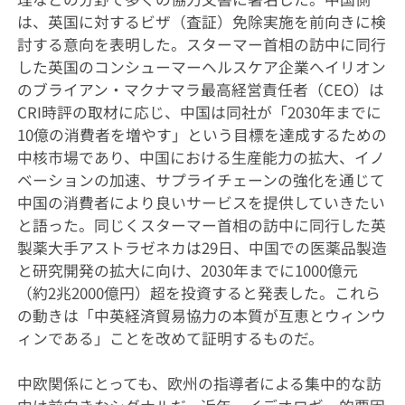
は、英国に対するビザ（査証）免除実施を前向きに検
討する意向を表明した。スターマー首相の訪中に同行
した英国のコンシューマーヘルスケア企業へイリオン
のブライアン・マクナマラ最高経営責任者（CEO）は
CRI時評の取材に応じ、中国は同社が「2030年までに
10億の消費者を増やす」という目標を達成するための
中核市場であり、中国における生産能力の拡大、イノ
ベーションの加速、サプライチェーンの強化を通じて
中国の消費者により良いサービスを提供していきたい
と語った。同じくスターマー首相の訪中に同行した英
製薬大手アストラゼネカは29日、中国での医薬品製造
と研究開発の拡大に向け、2030年までに1000億元
（約2兆2000億円）超を投資すると発表した。これら
の動きは「中英経済貿易協力の本質が互恵とウィンウ
ィンである」ことを改めて証明するものだ。
中欧関係にとっても、欧州の指導者による集中的な訪