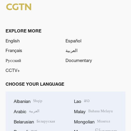
EXPLORE MORE
English
Español
Français
العربية
Русский
Documentary
CCTV+
CHOOSE YOUR LANGUAGE
Shqip
ລາວ
Albanian
Lao
العربية
Bahasa Melayu
Arabic
Malay
Беларуская
Монгол
Belarusian
Mongolian