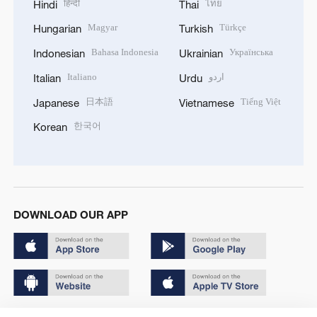
हिन्दी
ไทย
Hindi
Thai
Magyar
Türkçe
Hungarian
Turkish
Bahasa Indonesia
Українська
Indonesian
Ukrainian
Italiano
اردو
Italian
Urdu
日本語
Tiếng Việt
Japanese
Vietnamese
한국어
Korean
DOWNLOAD OUR APP