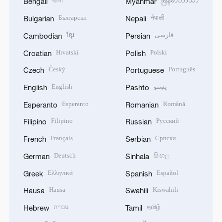
বাংলা
မြန်မာဘာသာ
Bengali
Myanmar
Български
नेपाली
Bulgarian
Nepali
ខ្មែរ
فارسی
Cambodian
Persian
Hrvatski
Polski
Croatian
Polish
Český
Português
Czech
Portuguese
English
پښتو
English
Pashto
Esperanto
Română
Esperanto
Romanian
Filipino
Русский
Filipino
Russian
Français
Српски
French
Serbian
Deutsch
සිංහල
German
Sinhala
Ελληνικά
Español
Greek
Spanish
Hausa
Kiswahili
Hausa
Swahili
עברית
தமிழ்
Hebrew
Tamil