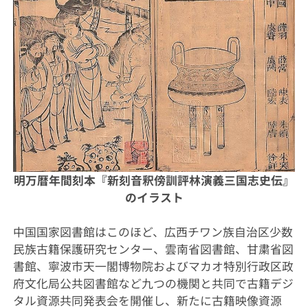
明万暦年間刻本『新刻音釈傍訓評林演義三国志史伝』
のイラスト
中国国家図書館はこのほど、広西チワン族自治区少数
民族古籍保護研究センター、雲南省図書館、甘粛省図
書館、寧波市天一閣博物院およびマカオ特別行政区政
府文化局公共図書館など九つの機関と共同で古籍デジ
タル資源共同発表会を開催し、新たに古籍映像資源