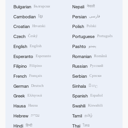
Български
नेपाली
Bulgarian
Nepali
ខ្មែរ
فارسی
Cambodian
Persian
Hrvatski
Polski
Croatian
Polish
Český
Português
Czech
Portuguese
English
پښتو
English
Pashto
Esperanto
Română
Esperanto
Romanian
Filipino
Русский
Filipino
Russian
Français
Српски
French
Serbian
Deutsch
සිංහල
German
Sinhala
Ελληνικά
Español
Greek
Spanish
Hausa
Kiswahili
Hausa
Swahili
עברית
தமிழ்
Hebrew
Tamil
हिन्दी
ไทย
Hindi
Thai