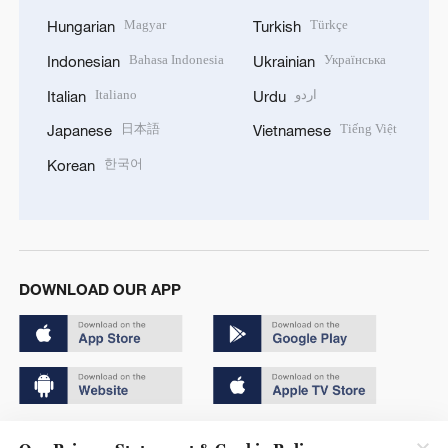
Magyar
Türkçe
Hungarian
Turkish
Bahasa Indonesia
Українська
Indonesian
Ukrainian
Italiano
اردو
Italian
Urdu
日本語
Tiếng Việt
Japanese
Vietnamese
한국어
Korean
DOWNLOAD OUR APP
Copyright © 2024 CGTN.