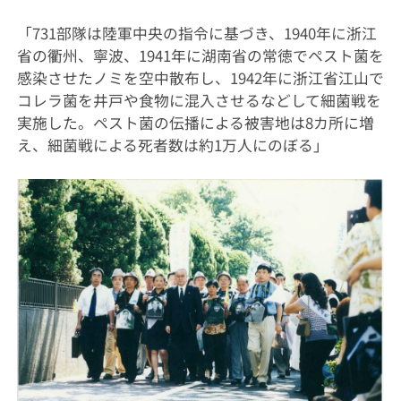
「731部隊は陸軍中央の指令に基づき、1940年に浙江
省の衢州、寧波、1941年に湖南省の常徳でペスト菌を
感染させたノミを空中散布し、1942年に浙江省江山で
コレラ菌を井戸や食物に混入させるなどして細菌戦を
実施した。ペスト菌の伝播による被害地は8カ所に増
え、細菌戦による死者数は約1万人にのぼる」