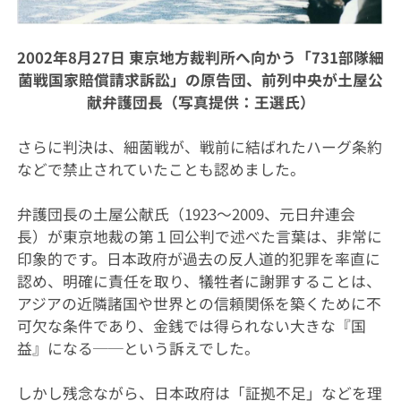
2002年8月27日 東京地方裁判所へ向かう「731部隊細
菌戦国家賠償請求訴訟」の原告団、前列中央が土屋公
献弁護団長（写真提供：王選氏）
さらに判決は、細菌戦が、戦前に結ばれたハーグ条約
などで禁止されていたことも認めました。
弁護団長の土屋公献氏（1923～2009、元日弁連会
長）が東京地裁の第１回公判で述べた言葉は、非常に
印象的です。日本政府が過去の反人道的犯罪を率直に
認め、明確に責任を取り、犠牲者に謝罪することは、
アジアの近隣諸国や世界との信頼関係を築くために不
可欠な条件であり、金銭では得られない大きな『国
益』になる──という訴えでした。
しかし残念ながら、日本政府は「証拠不足」などを理