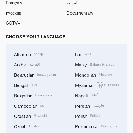
Français
العربية
Русский
Documentary
CCTV+
CHOOSE YOUR LANGUAGE
Shqip
ລາວ
Albanian
Lao
العربية
Bahasa Melayu
Arabic
Malay
Беларуская
Монгол
Belarusian
Mongolian
বাংলা
မြန်မာဘာသာ
Bengali
Myanmar
Български
नेपाली
Bulgarian
Nepali
ខ្មែរ
فارسی
Cambodian
Persian
Hrvatski
Polski
Croatian
Polish
Český
Português
Czech
Portuguese