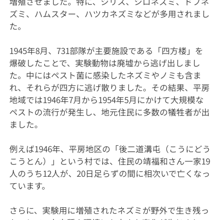
増殖させました。特に、ジリス、シロネズミ、ドブネ
ズミ、ハムスター、ハツカネズミなどが多用されまし
た。
1945年8月、731部隊が主要施設である「四方楼」を
爆破したことで、実験動物は廃墟から逃げ出しまし
た。中にはペスト菌に感染したネズミやノミも含ま
れ、それらが四方に逃げ散りました。その結果、平房
地域では1946年7月から1954年5月にかけて大規模な
ペストの流行が発生し、地元住民に多数の犠牲者が出
ました。
例えば1946年、平房地区の「後二道溝屯（こうにどう
こうとん）」という村では、住民の靖福和さん一家19
人のうち12人が、20日足らずの間に相次いで亡くなっ
ています。
さらに、実験用に増殖されたネズミが野外で生き残っ