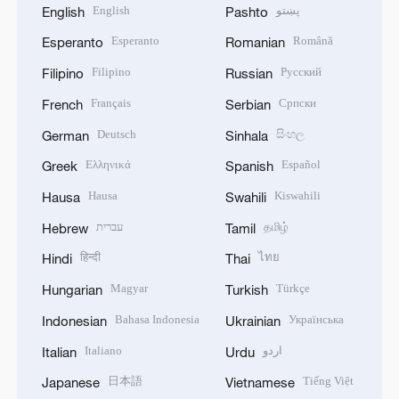
English
پښتو
English
Pashto
Esperanto
Română
Esperanto
Romanian
Filipino
Русский
Filipino
Russian
Français
Српски
French
Serbian
Deutsch
සිංහල
German
Sinhala
Ελληνικά
Español
Greek
Spanish
Hausa
Kiswahili
Hausa
Swahili
עברית
தமிழ்
Hebrew
Tamil
हिन्दी
ไทย
Hindi
Thai
Magyar
Türkçe
Hungarian
Turkish
Bahasa Indonesia
Українська
Indonesian
Ukrainian
Italiano
اردو
Italian
Urdu
日本語
Tiếng Việt
Japanese
Vietnamese