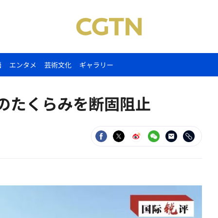
語
エンタメ
芸術文化
ギャラリー
有のたくらみを断固阻止