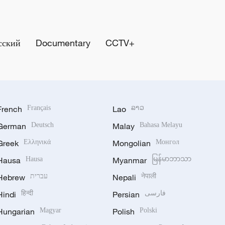
сский
Documentary
CCTV+
French
Français
Lao
ລາວ
German
Deutsch
Malay
Bahasa Melayu
Greek
Ελληνικά
Mongolian
Монгол
Hausa
Hausa
Myanmar
မြန်မာဘာသာ
Hebrew
עברית
Nepali
नेपाली
Hindi
हिन्दी
Persian
فارسی
Hungarian
Magyar
Polish
Polski