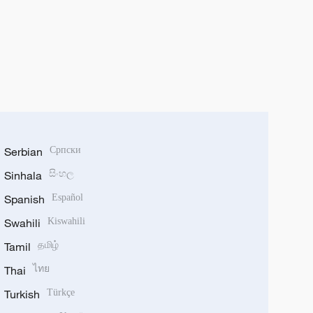
Serbian
Српски
Sinhala
සිංහල
Spanish
Español
Swahili
Kiswahili
Tamil
தமிழ்
Thai
ไทย
Turkish
Türkçe