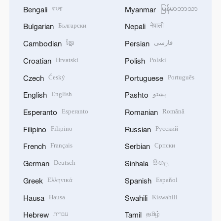
বাংলা
မြန်မာဘာသာ
Bengali
Myanmar
Български
नेपाली
Bulgarian
Nepali
ខ្មែរ
فارسی
Cambodian
Persian
Hrvatski
Polski
Croatian
Polish
Český
Português
Czech
Portuguese
English
پښتو
English
Pashto
Esperanto
Română
Esperanto
Romanian
Filipino
Русский
Filipino
Russian
Français
Српски
French
Serbian
Deutsch
සිංහල
German
Sinhala
Ελληνικά
Español
Greek
Spanish
Hausa
Kiswahili
Hausa
Swahili
עברית
தமிழ்
Hebrew
Tamil