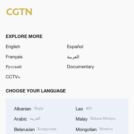
EXPLORE MORE
English
Español
Français
العربية
Русский
Documentary
CCTV+
CHOOSE YOUR LANGUAGE
Shqip
ລາວ
Albanian
Lao
العربية
Bahasa Melayu
Arabic
Malay
Беларуская
Монгол
Belarusian
Mongolian