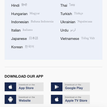
हिन्दी
ไทย
Hindi
Thai
Magyar
Türkçe
Hungarian
Turkish
Bahasa Indonesia
Українська
Indonesian
Ukrainian
Italiano
اردو
Italian
Urdu
日本語
Tiếng Việt
Japanese
Vietnamese
한국어
Korean
DOWNLOAD OUR APP