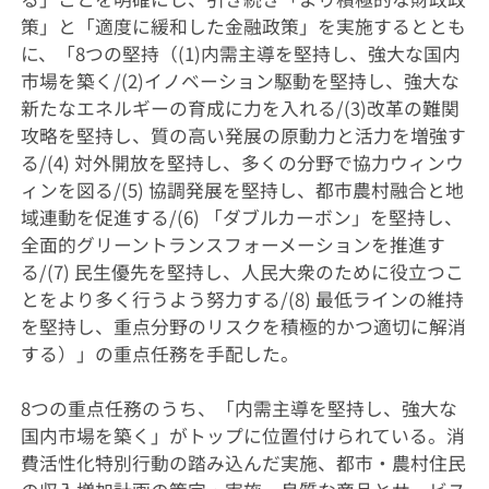
策」と「適度に緩和した金融政策」を実施するととも
に、「8つの堅持（(1)内需主導を堅持し、強大な国内
市場を築く/(2)イノベーション駆動を堅持し、強大な
新たなエネルギーの育成に力を入れる/(3)改革の難関
攻略を堅持し、質の高い発展の原動力と活力を増強す
る/(4) 対外開放を堅持し、多くの分野で協力ウィンウ
ィンを図る/(5) 協調発展を堅持し、都市農村融合と地
域連動を促進する/(6) 「ダブルカーボン」を堅持し、
全面的グリーントランスフォーメーションを推進す
る/(7) 民生優先を堅持し、人民大衆のために役立つこ
とをより多く行うよう努力する/(8) 最低ラインの維持
を堅持し、重点分野のリスクを積極的かつ適切に解消
する）」の重点任務を手配した。
8つの重点任務のうち、「内需主導を堅持し、強大な
国内市場を築く」がトップに位置付けられている。消
費活性化特別行動の踏み込んだ実施、都市・農村住民