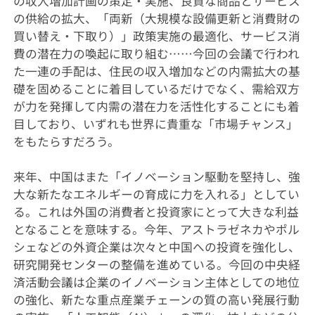
の収入増加計画の策定・実施、良質な商品とサービス
の供給の拡大、「両新（大規模な設備更新と消費財の
買い替え・下取り）」政策実施の最適化、サービス消
費の潜在力の喚起に取り組む……今回の会議で行われ
た一連の手配は、住民の収入増加などの内需拡大の基
礎を固めることに着目しているだけでなく、需給双方
が力を発揮して内需の潜在力を活性化することにも着
目しており、いずれも世界に貴重な「市場チャンス」
をもたらすだろう。
来年、中国はまた「イノベーション駆動を堅持し、強
大な新たなエネルギーの育成に力を入れる」としてい
る。これは外国の消費者と投資家にとって大きな利益
となることを意味する。今年、アストラゼネカやポル
シェなどの外資企業は次々と中国への投資を強化し、
研究開発センターの整備を進めている。今回の中央経
済活動会議は企業のイノベーション主体としての地位
の強化、新たな重点産業チェーンの質の高い発展行動