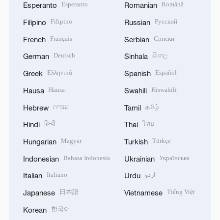
Esperanto
Română
Esperanto
Romanian
Filipino
Русский
Filipino
Russian
Français
Српски
French
Serbian
Deutsch
සිංහල
German
Sinhala
Ελληνικά
Español
Greek
Spanish
Hausa
Kiswahili
Hausa
Swahili
עברית
தமிழ்
Hebrew
Tamil
हिन्दी
ไทย
Hindi
Thai
Magyar
Türkçe
Hungarian
Turkish
Bahasa Indonesia
Українська
Indonesian
Ukrainian
Italiano
اردو
Italian
Urdu
日本語
Tiếng Việt
Japanese
Vietnamese
한국어
Korean