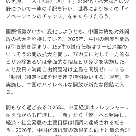
の実施、「人工知能（AI）＋」の深化・拡大などの分
野について一連の手配を行い、世界により多くの「イ
ノベーションのチャンス」をもたらすだろう。
国際情勢がいかに変化しようとも、中国は終始対外開
放の拡大を堅持している。2025年、中国の制度型開放
は引き続き深まり、155件の試行任務はサービス業の
いっそうの開放拡大を促し、76カ国に対して一方的な
ビザ免除あるいは全面的な相互ビザ免除を実施した。
あと数日で海南自由貿易港は全島を関税ゼロにする
「封関（特定地域を税関連で特別扱いする）運営」を
実施し、中国のハイレベルな開放が新たな段階に入
る。
間もなく過ぎ去る2025年、中国経済はプレッシャーに
耐えながらも前進し、「新」から「優」へと発展し、
経済・社会発展の主要目標は順調に達成されるだろ
う。2026年、中国経済は質の効果的な向上と量の合理