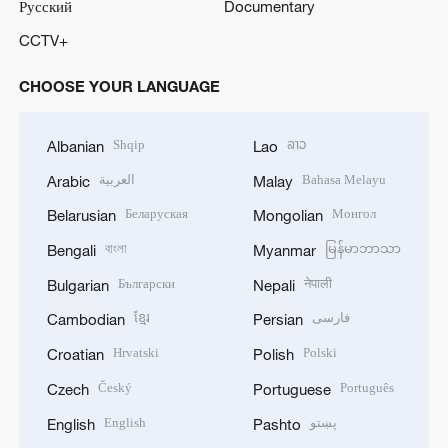
Русский
Documentary
CCTV+
CHOOSE YOUR LANGUAGE
Shqip
ລາວ
Albanian
Lao
العربية
Bahasa Melayu
Arabic
Malay
Беларуская
Монгол
Belarusian
Mongolian
বাংলা
မြန်မာဘာသာ
Bengali
Myanmar
Български
नेपाली
Bulgarian
Nepali
ខ្មែរ
فارسی
Cambodian
Persian
Hrvatski
Polski
Croatian
Polish
Český
Português
Czech
Portuguese
English
پښتو
English
Pashto