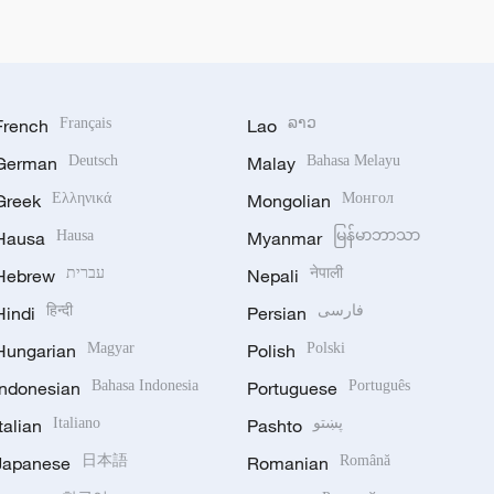
French
Français
Lao
ລາວ
German
Deutsch
Malay
Bahasa Melayu
Greek
Ελληνικά
Mongolian
Монгол
Hausa
Hausa
Myanmar
မြန်မာဘာသာ
Hebrew
עברית
Nepali
नेपाली
Hindi
हिन्दी
Persian
فارسی
Hungarian
Magyar
Polish
Polski
Indonesian
Bahasa Indonesia
Portuguese
Português
Italian
Italiano
Pashto
پښتو
Japanese
日本語
Romanian
Română