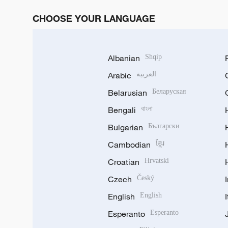
CHOOSE YOUR LANGUAGE
Albanian
Shqip
Arabic
العربية
Belarusian
Беларуская
Bengali
বাংলা
Bulgarian
Български
Cambodian
ខ្មែរ
Croatian
Hrvatski
Czech
Český
English
English
Esperanto
Esperanto