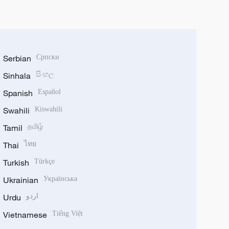
Serbian
Српски
Sinhala
සිංහල
Spanish
Español
Swahili
Kiswahili
Tamil
தமிழ்
Thai
ไทย
Turkish
Türkçe
Ukrainian
Українська
Urdu
اردو
Vietnamese
Tiếng Việt