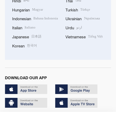
हिन्दी
ไทย
Hindi
Thai
Magyar
Türkçe
Hungarian
Turkish
Bahasa Indonesia
Українська
Indonesian
Ukrainian
Italiano
اردو
Italian
Urdu
日本語
Tiếng Việt
Japanese
Vietnamese
한국어
Korean
DOWNLOAD OUR APP
Copyright © 2024 CGTN.