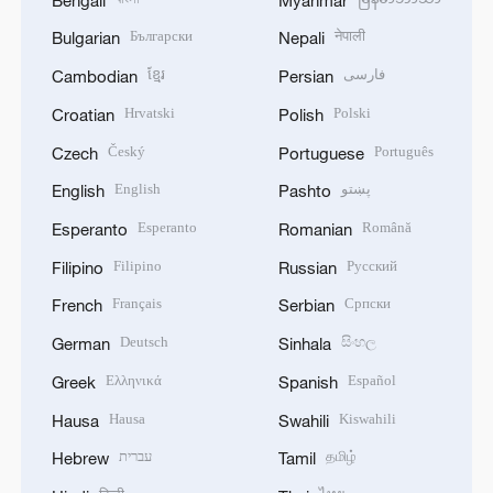
Български
नेपाली
Bulgarian
Nepali
ខ្មែរ
فارسی
Cambodian
Persian
Hrvatski
Polski
Croatian
Polish
Český
Português
Czech
Portuguese
English
پښتو
English
Pashto
Esperanto
Română
Esperanto
Romanian
Filipino
Русский
Filipino
Russian
Français
Српски
French
Serbian
Deutsch
සිංහල
German
Sinhala
Ελληνικά
Español
Greek
Spanish
Hausa
Kiswahili
Hausa
Swahili
עברית
தமிழ்
Hebrew
Tamil