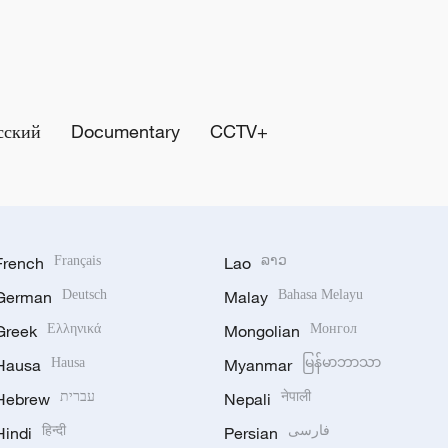
сский
Documentary
CCTV+
French
Français
Lao
ລາວ
German
Deutsch
Malay
Bahasa Melayu
Greek
Ελληνικά
Mongolian
Монгол
Hausa
Hausa
Myanmar
မြန်မာဘာသာ
Hebrew
עברית
Nepali
नेपाली
Hindi
हिन्दी
Persian
فارسی