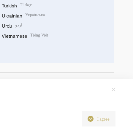
Turkish
Türkçe
Ukrainian
Українська
Urdu
اردو
Vietnamese
Tiếng Việt
I agree
6