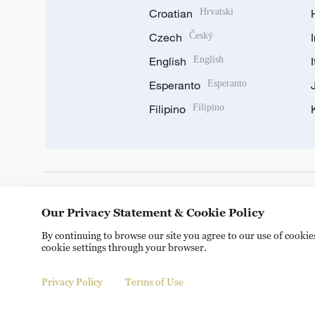
Croatian
Hrvatski
Czech
Český
English
English
Esperanto
Esperanto
Filipino
Filipino
DOWNLOAD OUR APP
Our Privacy Statement & Cookie Policy
By continuing to browse our site you agree to our use of cooki
cookie settings through your browser.
Privacy Policy
Terms of Use
Copyright © 2024 CGTN.
京ICP备20000184号
京公网安