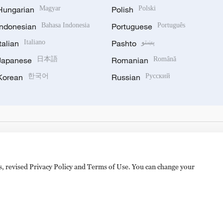
Hungarian
Magyar
Polish
Polski
Indonesian
Bahasa Indonesia
Portuguese
Português
Italian
Italiano
Pashto
پښتو
Japanese
日本語
Romanian
Română
Korean
한국어
Russian
Русский
es, revised Privacy Policy and Terms of Use. You can change your
备 11010502050052号
Disinformation report hotline: 010-8506146