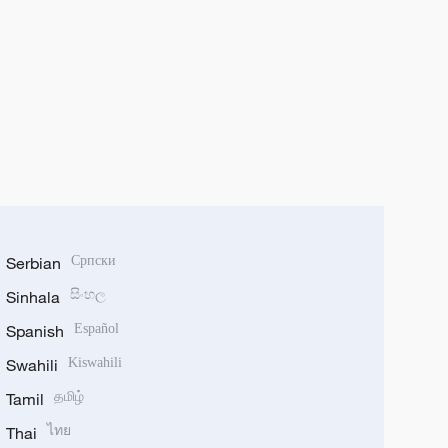
Serbian
Српски
Sinhala
සිංහල
Spanish
Español
Swahili
Kiswahili
Tamil
தமிழ்
Thai
ไทย