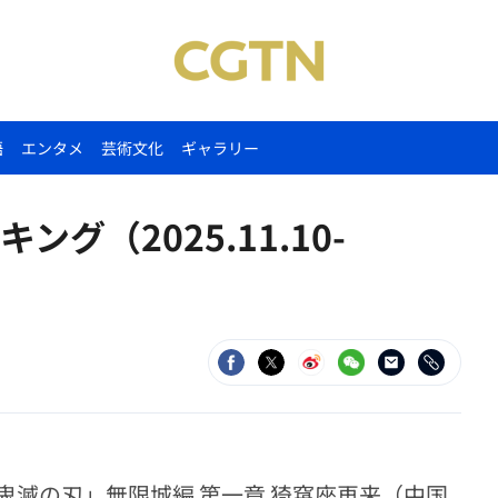
語
エンタメ
芸術文化
ギャラリー
グ（2025.11.10-
滅の刃」無限城編 第一章 猗窩座再来（中国