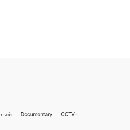
сский
Documentary
CCTV+