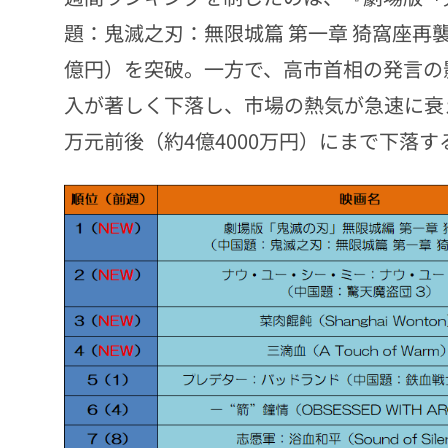
題：鬼滅之刃：無限城篇 第一章 猗窩座再
億円）を突破。一方で、高市首相の発言の
入が著しく下落し、市場の熱気が急速に衰え
万元前後（約4億4000万円）にまで下落