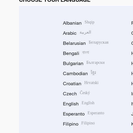
Albanian
Shqip
Arabic
العربية
Belarusian
Беларуская
Bengali
বাংলা
Bulgarian
Български
Cambodian
ខ្មែរ
Croatian
Hrvatski
Czech
Český
English
English
Esperanto
Esperanto
Filipino
Filipino