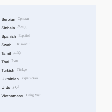
Serbian
Српски
Sinhala
සිංහල
Spanish
Español
Swahili
Kiswahili
Tamil
தமிழ்
Thai
ไทย
Turkish
Türkçe
Ukrainian
Українська
Urdu
اردو
Vietnamese
Tiếng Việt