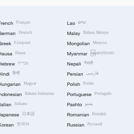
French
Français
Lao
ລາວ
German
Deutsch
Malay
Bahasa Melayu
Greek
Ελληνικά
Mongolian
Монгол
Hausa
Hausa
Myanmar
မြန်မာဘာသာ
Hebrew
עברית
Nepali
नेपाली
Hindi
हिन्दी
Persian
فارسی
Hungarian
Magyar
Polish
Polski
Indonesian
Bahasa Indonesia
Portuguese
Português
Italian
Italiano
Pashto
پښتو
Japanese
日本語
Romanian
Română
Korean
한국어
Russian
Русский