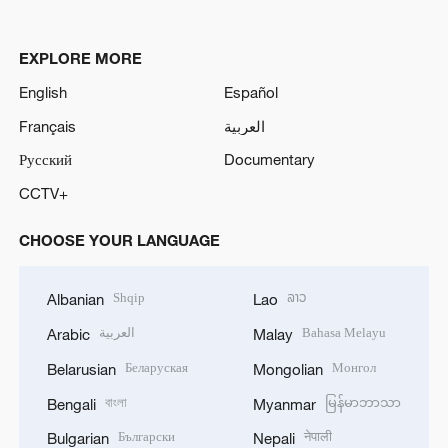
EXPLORE MORE
English
Español
Français
العربية
Русский
Documentary
CCTV+
CHOOSE YOUR LANGUAGE
Shqip
ລາວ
Albanian
Lao
العربية
Bahasa Melayu
Arabic
Malay
Беларуская
Монгол
Belarusian
Mongolian
বাংলা
မြန်မာဘာသာ
Bengali
Myanmar
Български
नेपाली
Bulgarian
Nepali