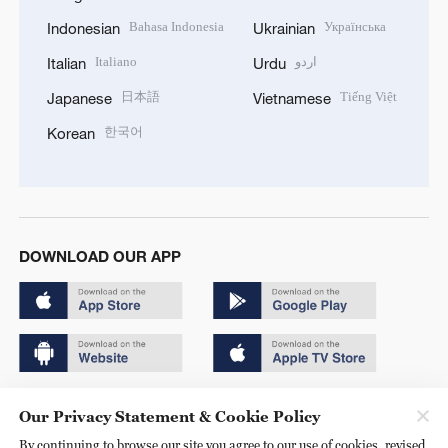
Bahasa Indonesia
Українська
Indonesian
Ukrainian
Italiano
اردو
Italian
Urdu
日本語
Tiếng Việt
Japanese
Vietnamese
한국어
Korean
DOWNLOAD OUR APP
Copyright © 2024 CGTN.
Our Privacy Statement & Cookie Policy
京ICP备20000184号
By continuing to browse our site you agree to our use of cookies, revised