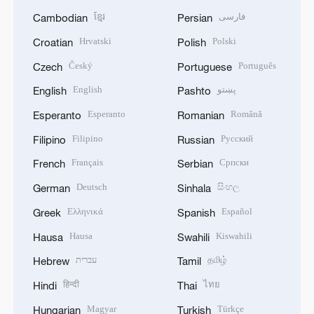
ខ្មែរ
فارسی
Cambodian
Persian
Hrvatski
Polski
Croatian
Polish
Český
Português
Czech
Portuguese
English
پښتو
English
Pashto
Esperanto
Română
Esperanto
Romanian
Filipino
Русский
Filipino
Russian
Français
Српски
French
Serbian
Deutsch
සිංහල
German
Sinhala
Ελληνικά
Español
Greek
Spanish
Hausa
Kiswahili
Hausa
Swahili
עברית
தமிழ்
Hebrew
Tamil
हिन्दी
ไทย
Hindi
Thai
Magyar
Türkçe
Hungarian
Turkish