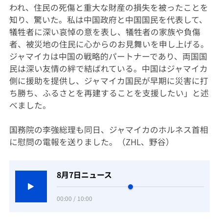
われ、住民の死傷と重大な財産の損失を被ったことを
知り、驚いた。私は中国政府と中国国民を代表して、
犠牲者に深い哀悼の意を表し、犠牲者の家族や負傷
者、被災地の住民に心からのお見舞いを申し上げる。
ジャマイカは中国の戦略的パートナーであり、両国国
民は深い友情の絆で結ばれている。中国はジャマイカ
側に援助を提供し、ジャマイカ国民が早期に災害に打
ち勝ち、ふるさとを再建することを支援したい」と述
べました。
国務院の李強総理も同日、ジャマイカのホルネス首相
に慰問の電報を送りました。（ZHL、野谷）
8月7日ニュース
00:00 / 10:00