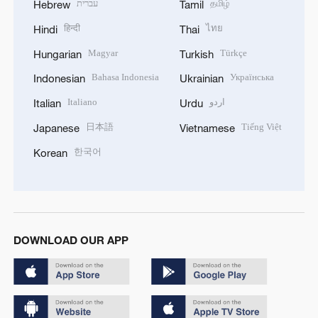
עברית
தமிழ்
Hebrew
Tamil
हिन्दी
ไทย
Hindi
Thai
Magyar
Türkçe
Hungarian
Turkish
Bahasa Indonesia
Українська
Indonesian
Ukrainian
Italiano
اردو
Italian
Urdu
日本語
Tiếng Việt
Japanese
Vietnamese
한국어
Korean
DOWNLOAD OUR APP