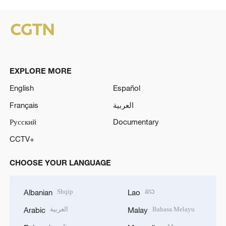
EXPLORE MORE
English
Español
Français
العربية
Русский
Documentary
CCTV+
CHOOSE YOUR LANGUAGE
Shqip
ລາວ
Albanian
Lao
العربية
Bahasa Melayu
Arabic
Malay