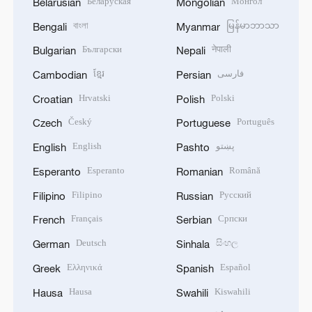
Беларуская
Монгол
Belarusian
Mongolian
বাংলা
မြန်မာဘာသာ
Bengali
Myanmar
Български
नेपाली
Bulgarian
Nepali
ខ្មែរ
فارسی
Cambodian
Persian
Hrvatski
Polski
Croatian
Polish
Český
Português
Czech
Portuguese
English
پښتو
English
Pashto
Esperanto
Română
Esperanto
Romanian
Filipino
Русский
Filipino
Russian
Français
Српски
French
Serbian
Deutsch
සිංහල
German
Sinhala
Ελληνικά
Español
Greek
Spanish
Hausa
Kiswahili
Hausa
Swahili