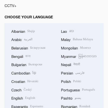
CCTV+
CHOOSE YOUR LANGUAGE
Shqip
ລາວ
Albanian
Lao
العربية
Bahasa Melayu
Arabic
Malay
Беларуская
Монгол
Belarusian
Mongolian
বাংলা
မြန်မာဘာသာ
Bengali
Myanmar
Български
नेपाली
Bulgarian
Nepali
ខ្មែរ
فارسی
Cambodian
Persian
Hrvatski
Polski
Croatian
Polish
Český
Português
Czech
Portuguese
English
پښتو
English
Pashto
Esperanto
Română
Esperanto
Romanian