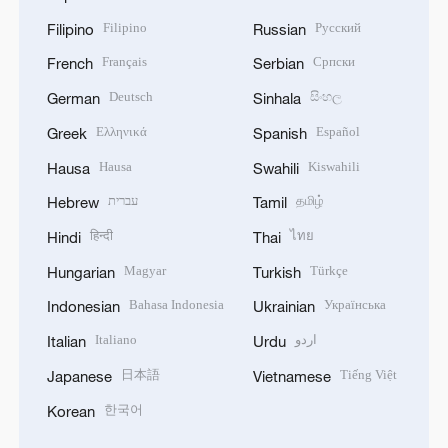
Filipino
Русский
Filipino
Russian
Français
Српски
French
Serbian
Deutsch
සිංහල
German
Sinhala
Ελληνικά
Español
Greek
Spanish
Hausa
Kiswahili
Hausa
Swahili
עברית
தமிழ்
Hebrew
Tamil
हिन्दी
ไทย
Hindi
Thai
Magyar
Türkçe
Hungarian
Turkish
Bahasa Indonesia
Українська
Indonesian
Ukrainian
Italiano
اردو
Italian
Urdu
日本語
Tiếng Việt
Japanese
Vietnamese
한국어
Korean