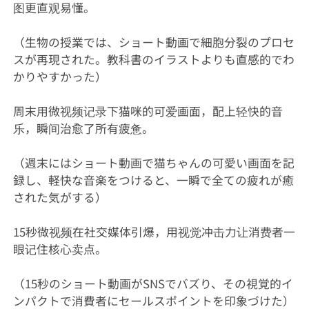
图更直观易懂‌。
（生物の授業では、ショート動画で細胞分裂のプロセ
スが再現された。教科書のイラストよりも直感的でわ
かりやすかった）
周末用微视频记录下猫咪的可爱画面，配上轻快的音
乐，瞬间治愈了所有疲惫。
（週末にはショート動画で猫ちゃんの可愛い画面を記
録し、軽快な音楽をつけると、一瞬で全ての疲れが癒
された気がする）
15秒微视频在社交媒体引爆，用视觉冲击力让消费者一
眼记住核心卖点。
（15秒のショート動画がSNSでバズり、その視覚的イ
ンパクトで消費者にセールスポイントを印象づけた）