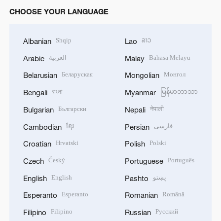
CHOOSE YOUR LANGUAGE
Shqip
ລາວ
Albanian
Lao
العربية
Bahasa Melayu
Arabic
Malay
Беларуская
Монгол
Belarusian
Mongolian
বাংলা
မြန်မာဘာသာ
Bengali
Myanmar
Български
नेपाली
Bulgarian
Nepali
ខ្មែរ
فارسی
Cambodian
Persian
Hrvatski
Polski
Croatian
Polish
Český
Português
Czech
Portuguese
English
پښتو
English
Pashto
Esperanto
Română
Esperanto
Romanian
Filipino
Русский
Filipino
Russian