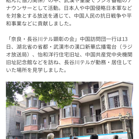
結んだ協力関係）の中、武漢や重慶でラジオ番組のア
ナウンサーとして活動。日本人や中国侵略日本軍など
を対象とする放送を通じて、中国人民の抗日戦争や平
和事業などに貢献しました。
「奈良・長谷川テル顕彰の会」中国訪問団一行は13
日、湖北省の省都・武漢市の漢口新華広播電台（ラジ
オ放送局）、怡和洋行住宅旧址、中国共産党中央機関
旧址記念館などを訪ね、長谷川テルが勤務・居住して
いた場所を見学しました。