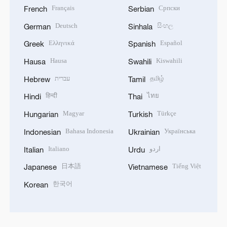
Français
Српски
French
Serbian
Deutsch
සිංහල
German
Sinhala
Ελληνικά
Español
Greek
Spanish
Hausa
Kiswahili
Hausa
Swahili
עברית
தமிழ்
Hebrew
Tamil
हिन्दी
ไทย
Hindi
Thai
Magyar
Türkçe
Hungarian
Turkish
Bahasa Indonesia
Українська
Indonesian
Ukrainian
Italiano
اردو
Italian
Urdu
日本語
Tiếng Việt
Japanese
Vietnamese
한국어
Korean