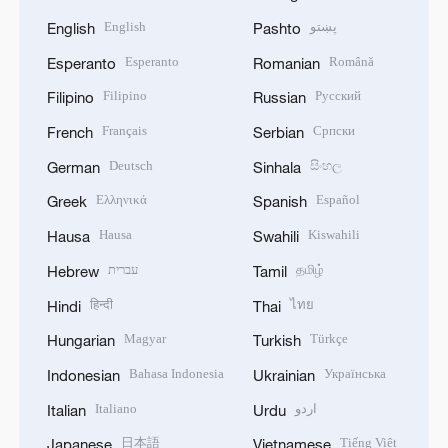
English
پښتو
English
Pashto
Esperanto
Română
Esperanto
Romanian
Filipino
Русский
Filipino
Russian
Français
Српски
French
Serbian
Deutsch
සිංහල
German
Sinhala
Ελληνικά
Español
Greek
Spanish
Hausa
Kiswahili
Hausa
Swahili
עברית
தமிழ்
Hebrew
Tamil
हिन्दी
ไทย
Hindi
Thai
Magyar
Türkçe
Hungarian
Turkish
Bahasa Indonesia
Українська
Indonesian
Ukrainian
Italiano
اردو
Italian
Urdu
日本語
Tiếng Việt
Japanese
Vietnamese