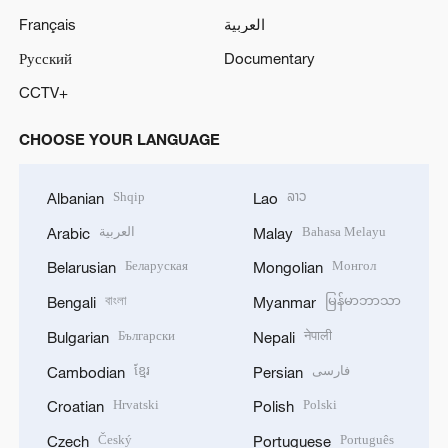
Français
العربية
Русский
Documentary
CCTV+
CHOOSE YOUR LANGUAGE
Shqip
ລາວ
Albanian
Lao
العربية
Bahasa Melayu
Arabic
Malay
Беларуская
Монгол
Belarusian
Mongolian
বাংলা
မြန်မာဘာသာ
Bengali
Myanmar
Български
नेपाली
Bulgarian
Nepali
ខ្មែរ
فارسی
Cambodian
Persian
Hrvatski
Polski
Croatian
Polish
Český
Português
Czech
Portuguese