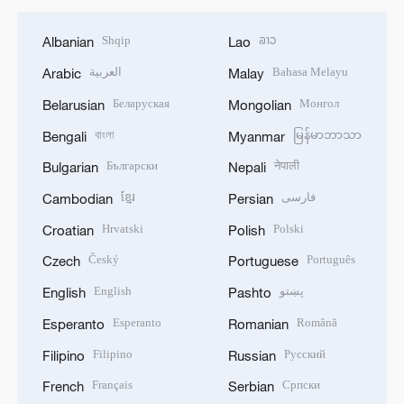
Shqip
ລາວ
Albanian
Lao
العربية
Bahasa Melayu
Arabic
Malay
Беларуская
Монгол
Belarusian
Mongolian
বাংলা
မြန်မာဘာသာ
Bengali
Myanmar
Български
नेपाली
Bulgarian
Nepali
ខ្មែរ
فارسی
Cambodian
Persian
Hrvatski
Polski
Croatian
Polish
Český
Português
Czech
Portuguese
English
پښتو
English
Pashto
Esperanto
Română
Esperanto
Romanian
Filipino
Русский
Filipino
Russian
Français
Српски
French
Serbian