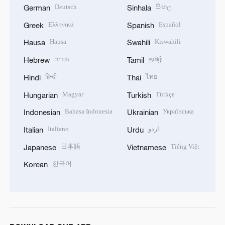
Deutsch
සිංහල
German
Sinhala
Ελληνικά
Español
Greek
Spanish
Hausa
Kiswahili
Hausa
Swahili
עברית
தமிழ்
Hebrew
Tamil
हिन्दी
ไทย
Hindi
Thai
Magyar
Türkçe
Hungarian
Turkish
Bahasa Indonesia
Українська
Indonesian
Ukrainian
Italiano
اردو
Italian
Urdu
日本語
Tiếng Việt
Japanese
Vietnamese
한국어
Korean