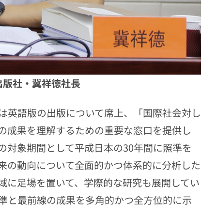
出版社・冀祥徳社長
は英語版の出版について席上、「国際社会対し
の成果を理解するための重要な窓口を提供し
の対象期間として平成日本の30年間に照準を
来の動向について全面的かつ体系的に分析した
域に足場を置いて、学際的な研究も展開してい
準と最前線の成果を多角的かつ全方位的に示