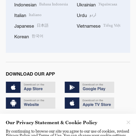
Bahasa Indonesia
Українська
Indonesian
Ukrainian
Italiano
اردو
Italian
Urdu
日本語
Tiếng Việt
Japanese
Vietnamese
한국어
Korean
DOWNLOAD OUR APP
Copyright © 2024 CGTN.
Our Privacy Statement & Cookie Policy
京ICP备20000184号
By continuing to browse our site you agree to our use of cookies, revised
Privacy Policy and Terms of Use. You can change your cookie settings