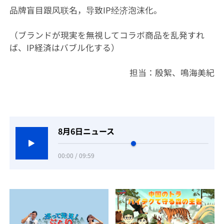
品牌盲目跟风联名，导致IP经济泡沫化。
（ブランドが現実を無視してコラボ商品を乱発すれ
ば、IP経済はバブル化する）
担当：殷絮、鳴海美紀
8月6日ニュース
00:00 / 09:59