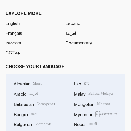
EXPLORE MORE
English
Español
Français
العربية
Русский
Documentary
CCTV+
CHOOSE YOUR LANGUAGE
Shqip
ລາວ
Albanian
Lao
العربية
Bahasa Melayu
Arabic
Malay
Беларуская
Монгол
Belarusian
Mongolian
বাংলা
မြန်မာဘာသာ
Bengali
Myanmar
Български
नेपाली
Bulgarian
Nepali