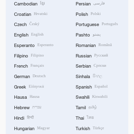
ខ្មែរ
فارسی
Cambodian
Persian
Hrvatski
Polski
Croatian
Polish
Český
Português
Czech
Portuguese
English
پښتو
English
Pashto
Esperanto
Română
Esperanto
Romanian
Filipino
Русский
Filipino
Russian
Français
Српски
French
Serbian
Deutsch
සිංහල
German
Sinhala
Ελληνικά
Español
Greek
Spanish
Hausa
Kiswahili
Hausa
Swahili
עברית
தமிழ்
Hebrew
Tamil
हिन्दी
ไทย
Hindi
Thai
Magyar
Türkçe
Hungarian
Turkish