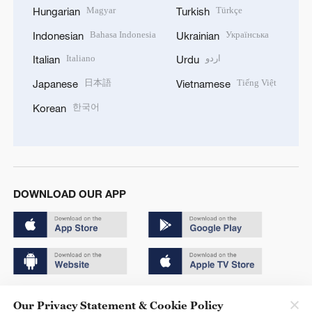
Magyar
Türkçe
Hungarian
Turkish
Bahasa Indonesia
Українська
Indonesian
Ukrainian
Italiano
اردو
Italian
Urdu
日本語
Tiếng Việt
Japanese
Vietnamese
한국어
Korean
DOWNLOAD OUR APP
Copyright © 2024 CGTN.
Our Privacy Statement & Cookie Policy