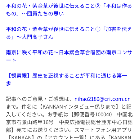
平和の花・紫金草が後世に伝えること②「平和は作る
もの」〜団員たちの思い
平和の花・紫金草が後世に伝えること①「加害を伝え
る」～大門高子さん
南京に咲く平和の花〜日本紫金草合唱団の南京コンサ
ート
【観察眼】歴史を正視することが平和に通じる第一
歩
記事へのご意見・ご感想は、
nihao2180@cri.com.cn
まで。件名に【KANKANインタビュー係りまで】と記
入してください。お手紙は【郵便番号100040 中国北
京市石景山路甲16号 中央広播電視総台亜非中心日語
部】宛てにお送りください。スマートフォン用アプリ
【KANKAN】の【アカウント一覧】にある「KANKAN