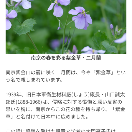
南京の春を彩る紫金草・二月蘭
南京紫金山の麓に咲く二月蘭は、今や「紫金草」とい
う名で親しまれています。
1939年、旧日本軍衛生材料
廠(しょう)
廠長・山口誠太
郎氏(1888-1966)は、侵略に対する懺悔と深い反省の
思いを胸に、南京からこの花の種を持ち帰り、「紫金
草」と名付けて日本中に広めました。
この話に感銘を受けた児童文学者の大門高子氏は、