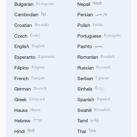
Български
नेपाली
Bulgarian
Nepali
ខ្មែរ
فارسی
Cambodian
Persian
Hrvatski
Polski
Croatian
Polish
Český
Português
Czech
Portuguese
English
پښتو
English
Pashto
Esperanto
Română
Esperanto
Romanian
Filipino
Русский
Filipino
Russian
Français
Српски
French
Serbian
Deutsch
සිංහල
German
Sinhala
Ελληνικά
Español
Greek
Spanish
Hausa
Kiswahili
Hausa
Swahili
עברית
தமிழ்
Hebrew
Tamil
हिन्दी
ไทย
Hindi
Thai