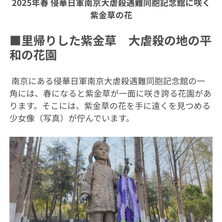
2025年春 侵華日軍南京大虐殺遇難同胞記念館に咲く
紫金草の花
■里帰りした紫金草 大虐殺の地の平
和の花園
南京にある侵華日軍南京大虐殺遇難同胞記念館の一
角には、春になると紫金草が一面に咲き誇る花園があ
ります。そこには、紫金草の花を手に遠くを見つめる
少女像（写真）が佇んでいます。