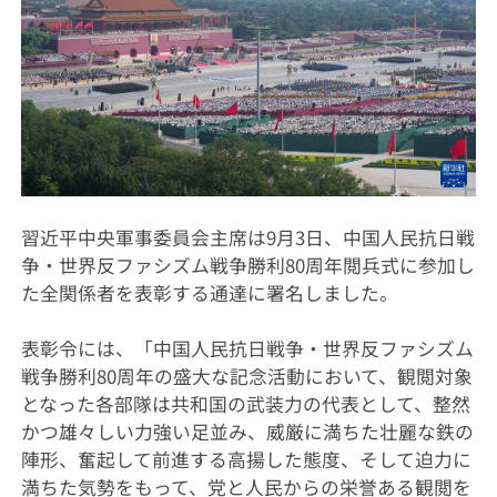
習近平中央軍事委員会主席は9月3日、中国人民抗日戦
争・世界反ファシズム戦争勝利80周年閲兵式に参加し
た全関係者を表彰する通達に署名しました。
表彰令には、「中国人民抗日戦争・世界反ファシズム
戦争勝利80周年の盛大な記念活動において、観閲対象
となった各部隊は共和国の武装力の代表として、整然
かつ雄々しい力強い足並み、威厳に満ちた壮麗な鉄の
陣形、奮起して前進する高揚した態度、そして迫力に
満ちた気勢をもって、党と人民からの栄誉ある観閲を