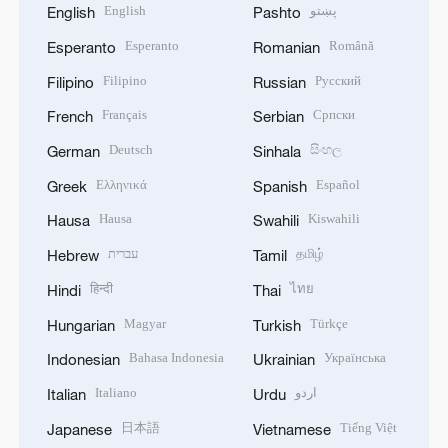
English
پښتو
English
Pashto
Esperanto
Română
Esperanto
Romanian
Filipino
Русский
Filipino
Russian
Français
Српски
French
Serbian
Deutsch
සිංහල
German
Sinhala
Ελληνικά
Español
Greek
Spanish
Hausa
Kiswahili
Hausa
Swahili
עברית
தமிழ்
Hebrew
Tamil
हिन्दी
ไทย
Hindi
Thai
Magyar
Türkçe
Hungarian
Turkish
Bahasa Indonesia
Українська
Indonesian
Ukrainian
Italiano
اردو
Italian
Urdu
日本語
Tiếng Việt
Japanese
Vietnamese