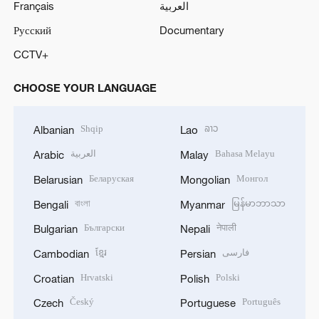
Français
العربية
Русский
Documentary
CCTV+
CHOOSE YOUR LANGUAGE
Shqip
ລາວ
Albanian
Lao
العربية
Bahasa Melayu
Arabic
Malay
Беларуская
Монгол
Belarusian
Mongolian
বাংলা
မြန်မာဘာသာ
Bengali
Myanmar
Български
नेपाली
Bulgarian
Nepali
ខ្មែរ
فارسی
Cambodian
Persian
Hrvatski
Polski
Croatian
Polish
Český
Português
Czech
Portuguese