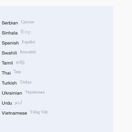
Serbian
Српски
Sinhala
සිංහල
Spanish
Español
Swahili
Kiswahili
Tamil
தமிழ்
Thai
ไทย
Turkish
Türkçe
Ukrainian
Українська
Urdu
اردو
Vietnamese
Tiếng Việt