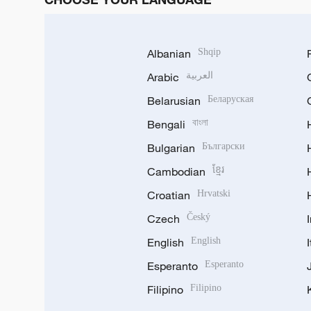
Albanian
Shqip
Arabic
العربية
Belarusian
Беларуская
Bengali
বাংলা
Bulgarian
Български
Cambodian
ខ្មែរ
Croatian
Hrvatski
Czech
Český
English
English
Esperanto
Esperanto
Filipino
Filipino