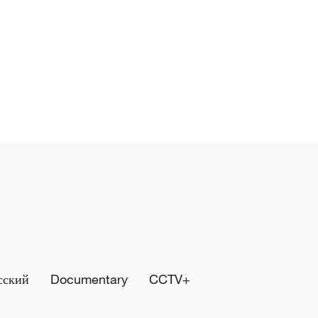
сский
Documentary
CCTV+