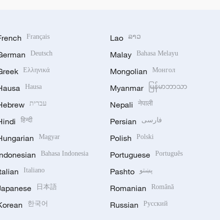
French
Français
Lao
ລາວ
German
Deutsch
Malay
Bahasa Melayu
Greek
Ελληνικά
Mongolian
Монгол
Hausa
Hausa
Myanmar
မြန်မာဘာသာ
Hebrew
עברית
Nepali
नेपाली
Hindi
हिन्दी
Persian
فارسی
Hungarian
Magyar
Polish
Polski
Indonesian
Bahasa Indonesia
Portuguese
Português
Italian
Italiano
Pashto
پښتو
Japanese
日本語
Romanian
Română
Korean
한국어
Russian
Русский