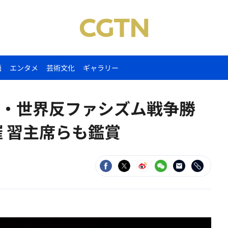
語
エンタメ
芸術文化
ギャラリー
・世界反ファシズム戦争勝
催 習主席らも鑑賞