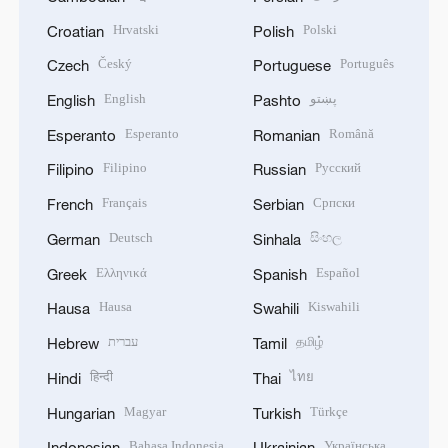
Hrvatski
Polski
Croatian
Polish
Český
Português
Czech
Portuguese
English
پښتو
English
Pashto
Esperanto
Română
Esperanto
Romanian
Filipino
Русский
Filipino
Russian
Français
Српски
French
Serbian
Deutsch
සිංහල
German
Sinhala
Ελληνικά
Español
Greek
Spanish
Hausa
Kiswahili
Hausa
Swahili
עברית
தமிழ்
Hebrew
Tamil
हिन्दी
ไทย
Hindi
Thai
Magyar
Türkçe
Hungarian
Turkish
Bahasa Indonesia
Українська
Indonesian
Ukrainian