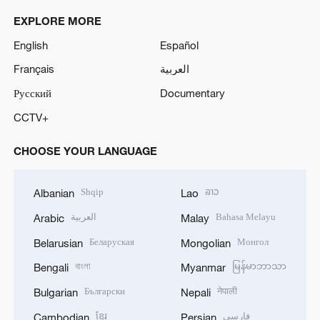
EXPLORE MORE
English
Español
Français
العربية
Русский
Documentary
CCTV+
CHOOSE YOUR LANGUAGE
Shqip
ລາວ
Albanian
Lao
العربية
Bahasa Melayu
Arabic
Malay
Беларуская
Монгол
Belarusian
Mongolian
বাংলা
မြန်မာဘာသာ
Bengali
Myanmar
Български
नेपाली
Bulgarian
Nepali
ខ្មែរ
فارسی
Cambodian
Persian