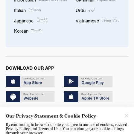
Italiano
اردو
Italian
Urdu
日本語
Tiếng Việt
Japanese
Vietnamese
한국어
Korean
DOWNLOAD OUR APP
Copyright © 2024 CGTN.
Our Privacy Statement & Cookie Policy
京ICP备20000184号
By continuing to browse our site you agree to our use of cookies, revised
Privacy Policy and Terms of Use. You can change your cookie settings
京公网安备 11010502050052号
through your browser.