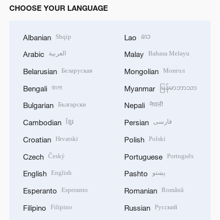
CHOOSE YOUR LANGUAGE
Shqip
ລາວ
Albanian
Lao
العربية
Bahasa Melayu
Arabic
Malay
Беларуская
Монгол
Belarusian
Mongolian
বাংলা
မြန်မာဘာသာ
Bengali
Myanmar
Български
नेपाली
Bulgarian
Nepali
ខ្មែរ
فارسی
Cambodian
Persian
Hrvatski
Polski
Croatian
Polish
Český
Português
Czech
Portuguese
English
پښتو
English
Pashto
Esperanto
Română
Esperanto
Romanian
Filipino
Русский
Filipino
Russian