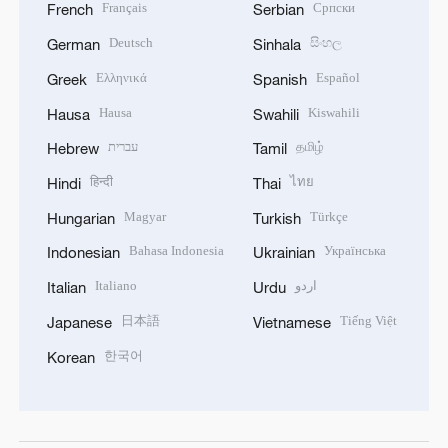
Français
Српски
French
Serbian
Deutsch
සිංහල
German
Sinhala
Ελληνικά
Español
Greek
Spanish
Hausa
Kiswahili
Hausa
Swahili
עברית
தமிழ்
Hebrew
Tamil
हिन्दी
ไทย
Hindi
Thai
Magyar
Türkçe
Hungarian
Turkish
Bahasa Indonesia
Українська
Indonesian
Ukrainian
Italiano
اردو
Italian
Urdu
日本語
Tiếng Việt
Japanese
Vietnamese
한국어
Korean