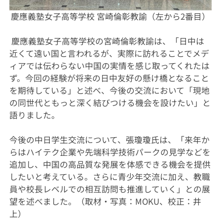
慶應義塾女子高等学校 宮崎倫彰教諭（左から2番目）
慶應義塾女子高等学校の宮崎倫彰教諭は、「日中は
近くて遠い国と言われるが、実際に訪れることでメデ
ィアでは伝わらない中国の実情を感じ取ってくれたは
ず。今回の経験が将来の日中友好の懸け橋となること
を期待している」と述べ、今後の交流において「現地
の同世代ともっと深く結びつける機会を設けたい」と
語りました。
今後の中日学生交流について、張瓊瓊氏は、「来年か
らはハイテク企業や先端科学技術パークの見学などを
追加し、中国の高品質な発展を体感できる機会を提供
したいと考えている。さらに青少年交流に加え、教職
員や校長レベルでの相互訪問も推進していく」との展
望を述べました。（取材・写真：MOKU、校正：井
上）