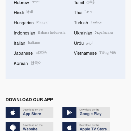
עברית
தமிழ்
Hebrew
Tamil
हिन्दी
ไทย
Hindi
Thai
Magyar
Türkçe
Hungarian
Turkish
Bahasa Indonesia
Українська
Indonesian
Ukrainian
Italiano
اردو
Italian
Urdu
日本語
Tiếng Việt
Japanese
Vietnamese
한국어
Korean
DOWNLOAD OUR APP