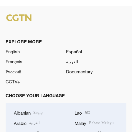
EXPLORE MORE
English
Español
Français
العربية
Русский
Documentary
CCTV+
CHOOSE YOUR LANGUAGE
Shqip
ລາວ
Albanian
Lao
العربية
Bahasa Melayu
Arabic
Malay