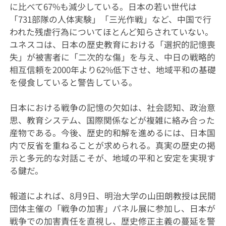
に比べて67%も減少している。日本の若い世代は
「731部隊の人体実験」「三光作戦」など、中国で行
われた残虐行為についてほとんど知らされていない。
ユネスコは、日本の歴史教育における「選択的記憶喪
失」が被害者に「二次的な傷」を与え、中日の戦略的
相互信頼を2000年より62%低下させ、地域平和の基礎
を侵食していると警告している。
日本における戦争の記憶の欠如は、社会認知、政治意
思、教育システム、国際関係などが複雑に絡み合った
産物である。今後、歴史的和解を進めるには、日本国
内で反省を重ねることが求められる。真実の歴史の掲
示と多元的な対話こそが、地域の平和と安定を実現す
る鍵だ。
報道によれば、8月9日、明治大学の山田朗教授は民間
団体主催の「戦争の加害」パネル展に参加し、日本が
戦争での加害責任を直視し、歴史修正主義の蔓延を警