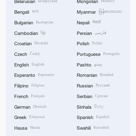
Беларуская
Монгол
Belarusian
Mongolian
বাংলা
မြန်မာဘာသာ
Bengali
Myanmar
Български
नेपाली
Bulgarian
Nepali
ខ្មែរ
فارسی
Cambodian
Persian
Hrvatski
Polski
Croatian
Polish
Český
Português
Czech
Portuguese
English
پښتو
English
Pashto
Esperanto
Română
Esperanto
Romanian
Filipino
Русский
Filipino
Russian
Français
Српски
French
Serbian
Deutsch
සිංහල
German
Sinhala
Ελληνικά
Español
Greek
Spanish
Hausa
Kiswahili
Hausa
Swahili