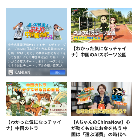
【わかった気になっチャイ
ナ】中国のAIスポーツ公園
【わかった気になっチャイ
【AちゃんのChinaNow】心
ナ】中国のトラ
が動くものにお金を払う 中
国は「選ぶ消費」の時代へ