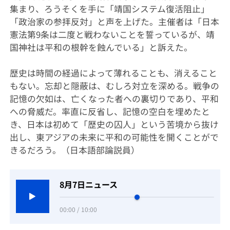
集まり、ろうそくを手に「靖国システム復活阻止」
「政治家の参拝反対」と声を上げた。主催者は「日本
憲法第9条は二度と戦わないことを誓っているが、靖
国神社は平和の根幹を蝕んでいる」と訴えた。
歴史は時間の経過によって薄れることも、消えること
もない。忘却と隠蔽は、むしろ対立を深める。戦争の
記憶の欠如は、亡くなった者への裏切りであり、平和
への脅威だ。率直に反省し、記憶の空白を埋めたと
き、日本は初めて「歴史の囚人」という苦境から抜け
出し、東アジアの未来に平和の可能性を開くことがで
きるだろう。（日本語部論説員）
8月7日ニュース
00:00 / 10:00