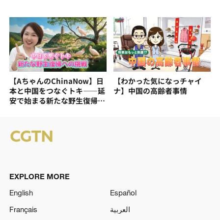
【AちゃんのChinaNow】日
【わかった気になっチャイ
本と中国をつなぐトキ——延
ナ】中国の高齢者事情
安で始まる新たな野生復帰へ
の挑戦
EXPLORE MORE
English
Español
Français
العربية