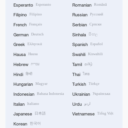
Esperanto
Română
Esperanto
Romanian
Filipino
Русский
Filipino
Russian
Français
Српски
French
Serbian
Deutsch
සිංහල
German
Sinhala
Ελληνικά
Español
Greek
Spanish
Hausa
Kiswahili
Hausa
Swahili
עברית
தமிழ்
Hebrew
Tamil
हिन्दी
ไทย
Hindi
Thai
Magyar
Türkçe
Hungarian
Turkish
Bahasa Indonesia
Українська
Indonesian
Ukrainian
Italiano
اردو
Italian
Urdu
日本語
Tiếng Việt
Japanese
Vietnamese
한국어
Korean