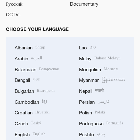
Русский
Documentary
CCTV+
CHOOSE YOUR LANGUAGE
Shqip
ລາວ
Albanian
Lao
العربية
Bahasa Melayu
Arabic
Malay
Беларуская
Монгол
Belarusian
Mongolian
বাংলা
မြန်မာဘာသာ
Bengali
Myanmar
Български
नेपाली
Bulgarian
Nepali
ខ្មែរ
فارسی
Cambodian
Persian
Hrvatski
Polski
Croatian
Polish
Český
Português
Czech
Portuguese
English
پښتو
English
Pashto