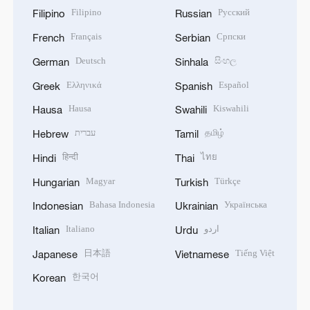
Filipino
Русский
Filipino
Russian
Français
Српски
French
Serbian
Deutsch
සිංහල
German
Sinhala
Ελληνικά
Español
Greek
Spanish
Hausa
Kiswahili
Hausa
Swahili
עברית
தமிழ்
Hebrew
Tamil
हिन्दी
ไทย
Hindi
Thai
Magyar
Türkçe
Hungarian
Turkish
Bahasa Indonesia
Українська
Indonesian
Ukrainian
Italiano
اردو
Italian
Urdu
日本語
Tiếng Việt
Japanese
Vietnamese
한국어
Korean