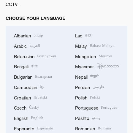
CCTV+
CHOOSE YOUR LANGUAGE
Shqip
ລາວ
Albanian
Lao
العربية
Bahasa Melayu
Arabic
Malay
Беларуская
Монгол
Belarusian
Mongolian
বাংলা
မြန်မာဘာသာ
Bengali
Myanmar
Български
नेपाली
Bulgarian
Nepali
ខ្មែរ
فارسی
Cambodian
Persian
Hrvatski
Polski
Croatian
Polish
Český
Português
Czech
Portuguese
English
پښتو
English
Pashto
Esperanto
Română
Esperanto
Romanian