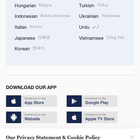
Magyar
Türkçe
Hungarian
Turkish
Bahasa Indonesia
Українська
Indonesian
Ukrainian
Italiano
اردو
Italian
Urdu
日本語
Tiếng Việt
Japanese
Vietnamese
한국어
Korean
DOWNLOAD OUR APP
Copyright © 2024 CGTN.
Our Privacy Statement & Cookie Policy