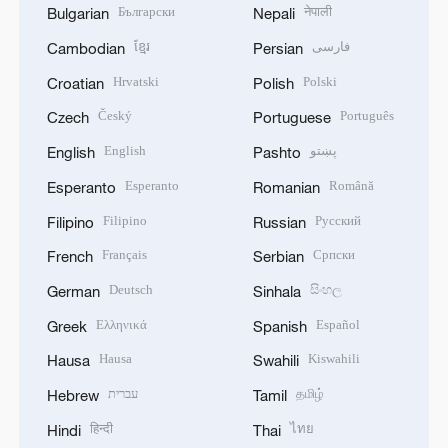
Български
नेपाली
Bulgarian
Nepali
ខ្មែរ
فارسی
Cambodian
Persian
Hrvatski
Polski
Croatian
Polish
Český
Português
Czech
Portuguese
English
پښتو
English
Pashto
Esperanto
Română
Esperanto
Romanian
Filipino
Русский
Filipino
Russian
Français
Српски
French
Serbian
Deutsch
සිංහල
German
Sinhala
Ελληνικά
Español
Greek
Spanish
Hausa
Kiswahili
Hausa
Swahili
עברית
தமிழ்
Hebrew
Tamil
हिन्दी
ไทย
Hindi
Thai