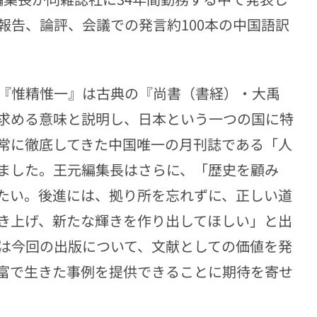
報告、論評、会議での発言約100本の中国語訳
『惟精惟一』は古典の『尚書（書経）・大禹
求める意味と説明し、日本という一つの国に特
常に徹底してきた中国唯一の月刊誌である「人
ました。王元編集長はさらに、「歴史を顧み
たい。後進には、拠り所を忘れずに、正しい道
き上げ、新たな輝きを作り出してほしい」と出
は今回の出版について、文献としての価値を発
富で生きた事例を提供できることに期待を寄せ