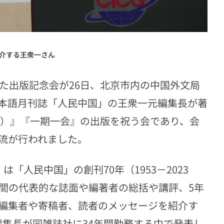
介する王衆一さん
た出版記念会が26日、北京市内の中国外文局
本語月刊誌「人民中国」の王衆一元編集長が著
つ）』『一期一会』の出版を祝う会であり、会
流が行われました。
人民中国」の創刊70年（1953－2023
期間の代表的な誌面や編著者の総括や講評、5年
編集者や寄稿者、読者のメッセージを紹介す
編集長が同雑誌社に34年間勤務する中で発表し