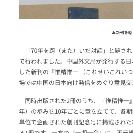
▲新刊を紹
「70年を跨（また）いだ対話」と題され
で行われました。中国外文局が発行する日
した新刊の『惟精惟一 （これせいこれい
場では中国の日本向け発信をめぐり意見交
同時出版された2冊のうち、『惟精惟一』は「
年）の歩みを10年ごとに章を立てて、各
単位で企画された創刊記念号に掲載された
る1冊です。一方の『一期一会』は、王元