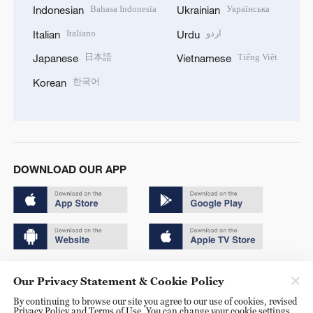
Bahasa Indonesia
Українська
Indonesian
Ukrainian
Italiano
اردو
Italian
Urdu
日本語
Tiếng Việt
Japanese
Vietnamese
한국어
Korean
DOWNLOAD OUR APP
Copyright © 2024 CGTN.
Our Privacy Statement & Cookie Policy
京ICP备20000184号
By continuing to browse our site you agree to our use of cookies, revised
Privacy Policy and Terms of Use. You can change your cookie settings