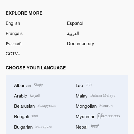
EXPLORE MORE
English
Español
Français
العربية
Русский
Documentary
CCTV+
CHOOSE YOUR LANGUAGE
Shqip
ລາວ
Albanian
Lao
العربية
Bahasa Melayu
Arabic
Malay
Беларуская
Монгол
Belarusian
Mongolian
বাংলা
မြန်မာဘာသာ
Bengali
Myanmar
Български
नेपाली
Bulgarian
Nepali