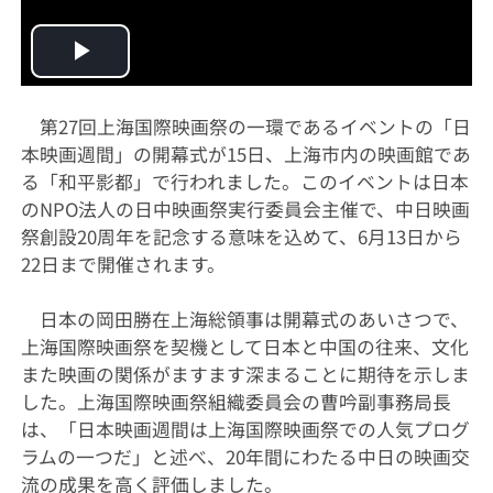
Play
Video
第27回上海国際映画祭の一環であるイベントの「日
本映画週間」の開幕式が15日、上海市内の映画館であ
る「和平影都」で行われました。このイベントは日本
のNPO法人の日中映画祭実行委員会主催で、中日映画
祭創設20周年を記念する意味を込めて、6月13日から
22日まで開催されます。
日本の岡田勝在上海総領事は開幕式のあいさつで、
上海国際映画祭を契機として日本と中国の往来、文化
また映画の関係がますます深まることに期待を示しま
した。上海国際映画祭組織委員会の曹吟副事務局長
は、「日本映画週間は上海国際映画祭での人気プログ
ラムの一つだ」と述べ、20年間にわたる中日の映画交
流の成果を高く評価しました。