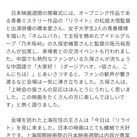
日本映画週間の開幕式には、オープニング作品であ
る青春ミステリー作品の『リライト』の松居大悟監督
と出演俳優の橋本愛さん、女子大学生2人の青春模様
を描いた『ネムルバカ』で主役を務めたアイドルグル
ープ「乃木坂46」の久保史緒里さんと監督の阪元裕吾
さんが出席し、来場者との交流イベントも行われまし
た。中国でも熱烈なファンがいる久保さんが流ちょう
な中国語で「大家好！（ダージアハオ、=皆さん、こ
んにちは）」とあいさつすると、ファンの歓声が響き
渡るなど会場は一気に沸き立ちました。久保さんは、
「上映会の皆さんの反応はほんとうにうれしく思いま
した。この映画をたくさんの方に楽しんでほしいで
す」と熱く語りました。
会場を訪れた上海在住の王さんは「今日は『リライ
ト』を見に来ました。日本の映画はとても繊細で大好
きです。上海国際映画祭の日本映画週間は内容が豊富