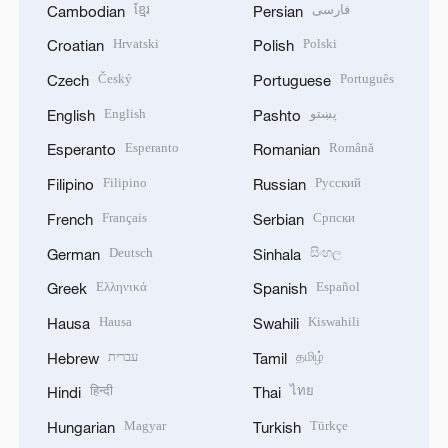
ខ្មែរ
فارسی
Cambodian
Persian
Hrvatski
Polski
Croatian
Polish
Český
Português
Czech
Portuguese
English
پښتو
English
Pashto
Esperanto
Română
Esperanto
Romanian
Filipino
Русский
Filipino
Russian
Français
Српски
French
Serbian
Deutsch
සිංහල
German
Sinhala
Ελληνικά
Español
Greek
Spanish
Hausa
Kiswahili
Hausa
Swahili
עברית
தமிழ்
Hebrew
Tamil
हिन्दी
ไทย
Hindi
Thai
Magyar
Türkçe
Hungarian
Turkish