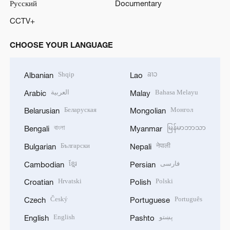
Русский
Documentary
CCTV+
CHOOSE YOUR LANGUAGE
Shqip
ລາວ
Albanian
Lao
العربية
Bahasa Melayu
Arabic
Malay
Беларуская
Монгол
Belarusian
Mongolian
বাংলা
မြန်မာဘာသာ
Bengali
Myanmar
Български
नेपाली
Bulgarian
Nepali
ខ្មែរ
فارسی
Cambodian
Persian
Hrvatski
Polski
Croatian
Polish
Český
Português
Czech
Portuguese
English
پښتو
English
Pashto