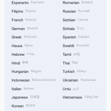
Esperanto
Română
Esperanto
Romanian
Filipino
Русский
Filipino
Russian
Français
Српски
French
Serbian
Deutsch
සිංහල
German
Sinhala
Ελληνικά
Español
Greek
Spanish
Hausa
Kiswahili
Hausa
Swahili
עברית
தமிழ்
Hebrew
Tamil
हिन्दी
ไทย
Hindi
Thai
Magyar
Türkçe
Hungarian
Turkish
Bahasa Indonesia
Українська
Indonesian
Ukrainian
Italiano
اردو
Italian
Urdu
日本語
Tiếng Việt
Japanese
Vietnamese
한국어
Korean