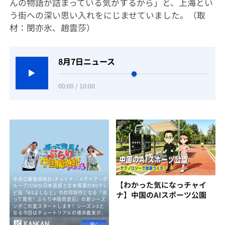
んの物語が詰まっている気がするから」と、上海とい
う街への深い思い入れをにじませていました。（取
材：閔亦氷、趙雲莎）
8月7日ニュース
00:00 / 10:00
【わかった気になっチャイ
ナ】中国のAIスポーツ公園