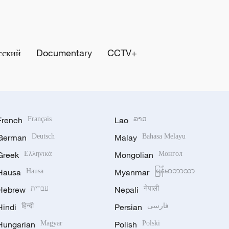
сский
Documentary
CCTV+
French
Français
Lao
ລາວ
German
Deutsch
Malay
Bahasa Melayu
Greek
Ελληνικά
Mongolian
Монгол
Hausa
Hausa
Myanmar
မြန်မာဘာသာ
Hebrew
עברית
Nepali
नेपाली
Hindi
हिन्दी
Persian
فارسی
Hungarian
Magyar
Polish
Polski