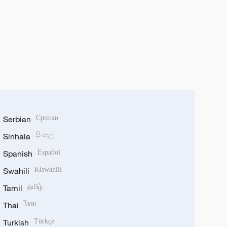
Serbian
Српски
Sinhala
සිංහල
Spanish
Español
Swahili
Kiswahili
Tamil
தமிழ்
Thai
ไทย
Turkish
Türkçe