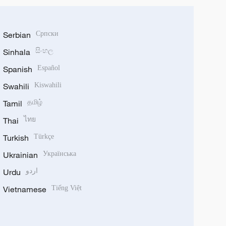
Serbian
Српски
Sinhala
සිංහල
Spanish
Español
Swahili
Kiswahili
Tamil
தமிழ்
Thai
ไทย
Turkish
Türkçe
Ukrainian
Українська
Urdu
اردو
Vietnamese
Tiếng Việt