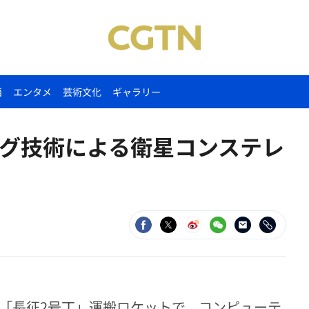
語
エンタメ
芸術文化
ギャラリー
グ技術による衛星コンステレ
「長征2号丁」運搬ロケットで、コンピューテ