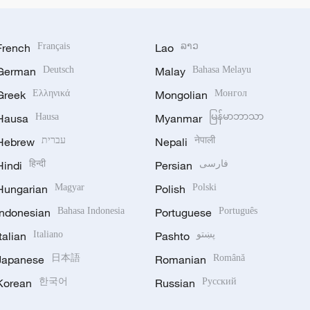
French
Français
Lao
ລາວ
German
Deutsch
Malay
Bahasa Melayu
Greek
Ελληνικά
Mongolian
Монгол
Hausa
Hausa
Myanmar
မြန်မာဘာသာ
Hebrew
עברית
Nepali
नेपाली
Hindi
हिन्दी
Persian
فارسی
Hungarian
Magyar
Polish
Polski
Indonesian
Bahasa Indonesia
Portuguese
Português
Italian
Italiano
Pashto
پښتو
Japanese
日本語
Romanian
Română
Korean
한국어
Russian
Русский