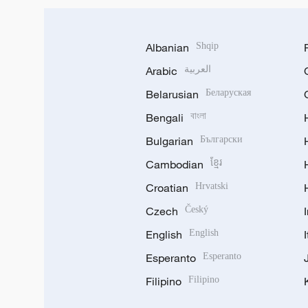
Albanian
Shqip
Arabic
العربية
Belarusian
Беларуская
Bengali
বাংলা
Bulgarian
Български
Cambodian
ខ្មែរ
Croatian
Hrvatski
Czech
Český
English
English
Esperanto
Esperanto
Filipino
Filipino