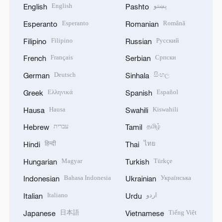
English
پښتو
English
Pashto
Esperanto
Română
Esperanto
Romanian
Filipino
Русский
Filipino
Russian
Français
Српски
French
Serbian
Deutsch
සිංහල
German
Sinhala
Ελληνικά
Español
Greek
Spanish
Hausa
Kiswahili
Hausa
Swahili
עברית
தமிழ்
Hebrew
Tamil
हिन्दी
ไทย
Hindi
Thai
Magyar
Türkçe
Hungarian
Turkish
Bahasa Indonesia
Українська
Indonesian
Ukrainian
Italiano
اردو
Italian
Urdu
日本語
Tiếng Việt
Japanese
Vietnamese