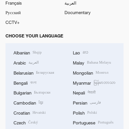
Français
العربية
Русский
Documentary
CCTV+
CHOOSE YOUR LANGUAGE
Shqip
ລາວ
Albanian
Lao
العربية
Bahasa Melayu
Arabic
Malay
Беларуская
Монгол
Belarusian
Mongolian
বাংলা
မြန်မာဘာသာ
Bengali
Myanmar
Български
नेपाली
Bulgarian
Nepali
ខ្មែរ
فارسی
Cambodian
Persian
Hrvatski
Polski
Croatian
Polish
Český
Português
Czech
Portuguese