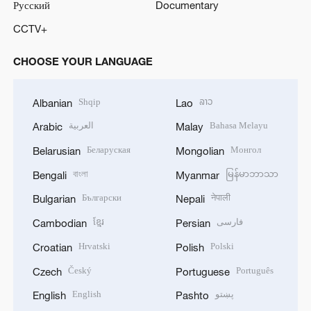
Русский
Documentary
CCTV+
CHOOSE YOUR LANGUAGE
Shqip
ລາວ
Albanian
Lao
العربية
Bahasa Melayu
Arabic
Malay
Беларуская
Монгол
Belarusian
Mongolian
বাংলা
မြန်မာဘာသာ
Bengali
Myanmar
Български
नेपाली
Bulgarian
Nepali
ខ្មែរ
فارسی
Cambodian
Persian
Hrvatski
Polski
Croatian
Polish
Český
Português
Czech
Portuguese
English
پښتو
English
Pashto