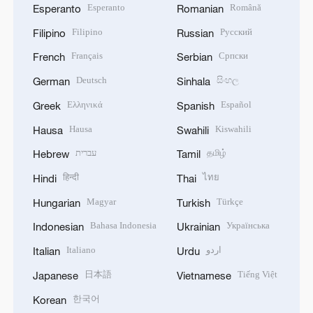
Esperanto
Română
Esperanto
Romanian
Filipino
Русский
Filipino
Russian
Français
Српски
French
Serbian
Deutsch
සිංහල
German
Sinhala
Ελληνικά
Español
Greek
Spanish
Hausa
Kiswahili
Hausa
Swahili
עברית
தமிழ்
Hebrew
Tamil
हिन्दी
ไทย
Hindi
Thai
Magyar
Türkçe
Hungarian
Turkish
Bahasa Indonesia
Українська
Indonesian
Ukrainian
Italiano
اردو
Italian
Urdu
日本語
Tiếng Việt
Japanese
Vietnamese
한국어
Korean