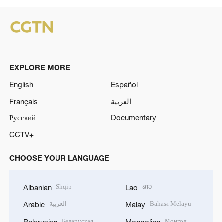
EXPLORE MORE
English
Español
Français
العربية
Русский
Documentary
CCTV+
CHOOSE YOUR LANGUAGE
Shqip
ລາວ
Albanian
Lao
العربية
Bahasa Melayu
Arabic
Malay
Беларуская
Монгол
Belarusian
Mongolian