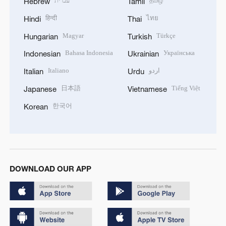
עברית
தமிழ்
Hebrew
Tamil
हिन्दी
ไทย
Hindi
Thai
Magyar
Türkçe
Hungarian
Turkish
Bahasa Indonesia
Українська
Indonesian
Ukrainian
Italiano
اردو
Italian
Urdu
日本語
Tiếng Việt
Japanese
Vietnamese
한국어
Korean
DOWNLOAD OUR APP