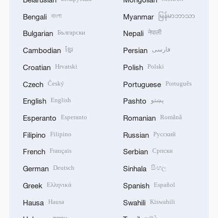
বাংলা
မြန်မာဘာသာ
Bengali
Myanmar
Български
नेपाली
Bulgarian
Nepali
ខ្មែរ
فارسی
Cambodian
Persian
Hrvatski
Polski
Croatian
Polish
Český
Português
Czech
Portuguese
English
پښتو
English
Pashto
Esperanto
Română
Esperanto
Romanian
Filipino
Русский
Filipino
Russian
Français
Српски
French
Serbian
Deutsch
සිංහල
German
Sinhala
Ελληνικά
Español
Greek
Spanish
Hausa
Kiswahili
Hausa
Swahili