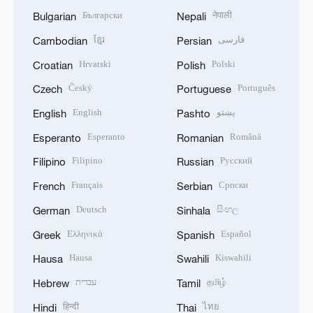
Български
नेपाली
Bulgarian
Nepali
ខ្មែរ
فارسی
Cambodian
Persian
Hrvatski
Polski
Croatian
Polish
Český
Português
Czech
Portuguese
English
پښتو
English
Pashto
Esperanto
Română
Esperanto
Romanian
Filipino
Русский
Filipino
Russian
Français
Српски
French
Serbian
Deutsch
සිංහල
German
Sinhala
Ελληνικά
Español
Greek
Spanish
Hausa
Kiswahili
Hausa
Swahili
עברית
தமிழ்
Hebrew
Tamil
हिन्दी
ไทย
Hindi
Thai