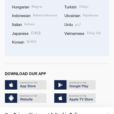
Magyar
Türkçe
Hungarian
Turkish
Bahasa Indonesia
Українська
Indonesian
Ukrainian
Italiano
اردو
Italian
Urdu
日本語
Tiếng Việt
Japanese
Vietnamese
한국어
Korean
DOWNLOAD OUR APP
Copyright © 2024 CGTN.