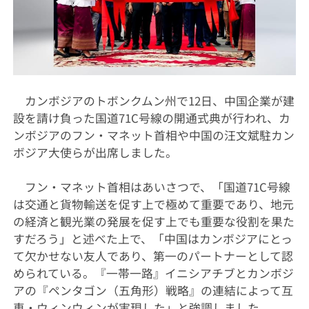
カンボジアのトボンクムン州で12日、中国企業が建
設を請け負った国道71C号線の開通式典が行われ、カ
ンボジアのフン・マネット首相や中国の汪文斌駐カン
ボジア大使らが出席しました。
フン・マネット首相はあいさつで、「国道71C号線
は交通と貨物輸送を促す上で極めて重要であり、地元
の経済と観光業の発展を促す上でも重要な役割を果た
すだろう」と述べた上で、「中国はカンボジアにとっ
て欠かせない友人であり、第一のパートナーとして認
められている。『一帯一路』イニシアチブとカンボジ
アの『ペンタゴン（五角形）戦略』の連結によって互
恵・ウィンウィンが実現した」と強調しました。