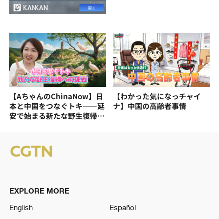
【AちゃんのChinaNow】日
【わかった気になっチャイ
本と中国をつなぐトキ——延
ナ】中国の高齢者事情
安で始まる新たな野生復帰へ
の挑戦
EXPLORE MORE
English
Español