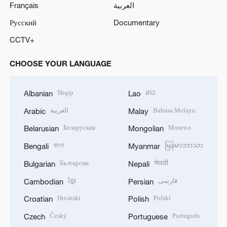
Français
العربية
Русский
Documentary
CCTV+
CHOOSE YOUR LANGUAGE
Shqip
ລາວ
Albanian
Lao
العربية
Bahasa Melayu
Arabic
Malay
Беларуская
Монгол
Belarusian
Mongolian
বাংলা
မြန်မာဘာသာ
Bengali
Myanmar
Български
नेपाली
Bulgarian
Nepali
ខ្មែរ
فارسی
Cambodian
Persian
Hrvatski
Polski
Croatian
Polish
Český
Português
Czech
Portuguese