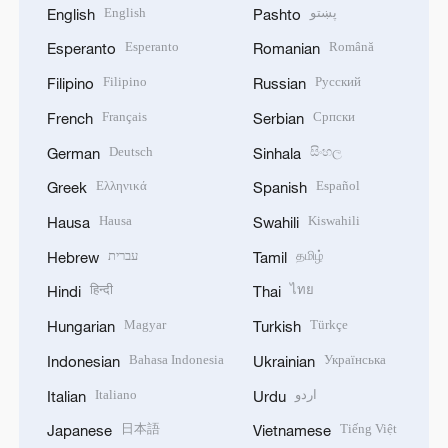
English
پښتو
English
Pashto
Esperanto
Română
Esperanto
Romanian
Filipino
Русский
Filipino
Russian
Français
Српски
French
Serbian
Deutsch
සිංහල
German
Sinhala
Ελληνικά
Español
Greek
Spanish
Hausa
Kiswahili
Hausa
Swahili
עברית
தமிழ்
Hebrew
Tamil
हिन्दी
ไทย
Hindi
Thai
Magyar
Türkçe
Hungarian
Turkish
Bahasa Indonesia
Українська
Indonesian
Ukrainian
Italiano
اردو
Italian
Urdu
日本語
Tiếng Việt
Japanese
Vietnamese