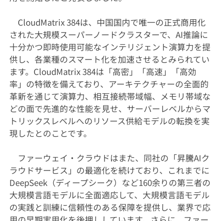
CloudMatrix 384は、中国国内で唯一の正式商用化
された大規模スーパーノードクラスターで、AI推論に
十分かつ即時使用可能なインテリジェント演算力を提
供し、各業種のスマート化を加速させるとみられてい
ます。CloudMatrix 384は「高密」「高速」「高効
率」の特徴を備えており、アーキテクチャーの全面的
革新を通じて演算力、相互接続帯域幅、メモリ帯域な
どの面で先進的な性能を見せ、サーバーレベルからマ
トリックスレベルへのリソース供給モデルの転換を実
現したとのことです。
ファーウェイ・クラウドはまた、同社の「昇騰AIク
ラウドサービス」の最適化を続けており、これまでに
DeepSeek（ディープシーク）など160余りの第三者の
大規模言語モデルに全面適応して、大規模言語モデル
の実践と訓練に信頼性のある保障を提供し、業界で応
用の早期実用化を後押ししています。さらに、ファー