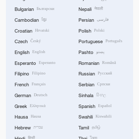
Български
नेपाली
Bulgarian
Nepali
ខ្មែរ
فارسی
Cambodian
Persian
Hrvatski
Polski
Croatian
Polish
Český
Português
Czech
Portuguese
English
پښتو
English
Pashto
Esperanto
Română
Esperanto
Romanian
Filipino
Русский
Filipino
Russian
Français
Српски
French
Serbian
Deutsch
සිංහල
German
Sinhala
Ελληνικά
Español
Greek
Spanish
Hausa
Kiswahili
Hausa
Swahili
עברית
தமிழ்
Hebrew
Tamil
हिन्दी
ไทย
Hindi
Thai