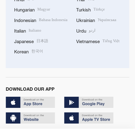
Magyar
Türkçe
Hungarian
Turkish
Bahasa Indonesia
Українська
Indonesian
Ukrainian
Italiano
اردو
Italian
Urdu
日本語
Tiếng Việt
Japanese
Vietnamese
한국어
Korean
DOWNLOAD OUR APP
Copyright © 2024 CGTN.