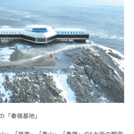
の「秦嶺基地」
中山」「崑崙」「泰山」「秦嶺」の5カ所の観測