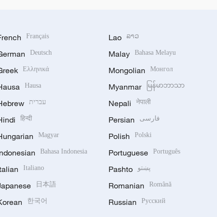
French
Français
Lao
ລາວ
German
Deutsch
Malay
Bahasa Melayu
Greek
Ελληνικά
Mongolian
Монгол
Hausa
Hausa
Myanmar
မြန်မာဘာသာ
Hebrew
עברית
Nepali
नेपाली
Hindi
हिन्दी
Persian
فارسی
Hungarian
Magyar
Polish
Polski
Indonesian
Bahasa Indonesia
Portuguese
Português
Italian
Italiano
Pashto
پښتو
Japanese
日本語
Romanian
Română
Korean
한국어
Russian
Русский