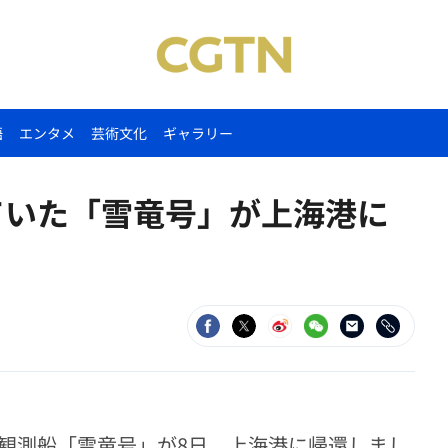
語
エンタメ
芸術文化
ギャラリー
ていた「雪竜号」が上海港に
観測船「雪竜号」が8日、上海港に帰還しまし