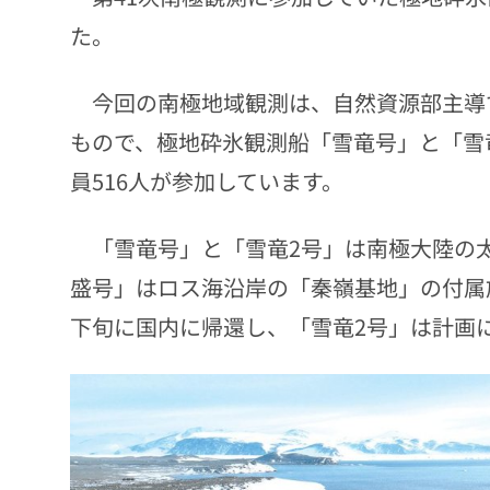
た。
今回の南極地域観測は、自然資源部主導で2
もので、極地砕氷観測船「雪竜号」と「雪
員516人が参加しています。
「雪竜号」と「雪竜2号」は南極大陸の
盛号」はロス海沿岸の「秦嶺基地」の付属施
下旬に国内に帰還し、「雪竜2号」は計画