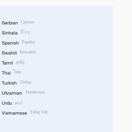
Serbian
Српски
Sinhala
සිංහල
Spanish
Español
Swahili
Kiswahili
Tamil
தமிழ்
Thai
ไทย
Turkish
Türkçe
Ukrainian
Українська
Urdu
اردو
Vietnamese
Tiếng Việt