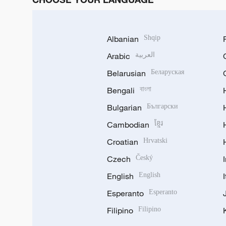
Albanian
Shqip
Arabic
العربية
Belarusian
Беларуская
Bengali
বাংলা
Bulgarian
Български
Cambodian
ខ្មែរ
Croatian
Hrvatski
Czech
Český
English
English
Esperanto
Esperanto
Filipino
Filipino