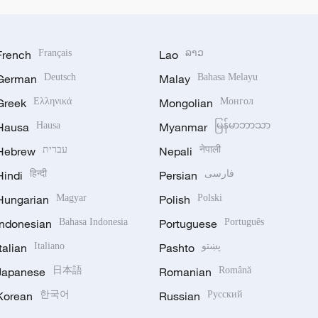
French
Français
Lao
ລາວ
German
Deutsch
Malay
Bahasa Melayu
Greek
Ελληνικά
Mongolian
Монгол
Hausa
Hausa
Myanmar
မြန်မာဘာသာ
Hebrew
עברית
Nepali
नेपाली
Hindi
हिन्दी
Persian
فارسی
Hungarian
Magyar
Polish
Polski
Indonesian
Bahasa Indonesia
Portuguese
Português
Italian
Italiano
Pashto
پښتو
Japanese
日本語
Romanian
Română
Korean
한국어
Russian
Русский