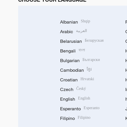
Albanian
Shqip
Arabic
العربية
Belarusian
Беларуская
Bengali
বাংলা
Bulgarian
Български
Cambodian
ខ្មែរ
Croatian
Hrvatski
Czech
Český
English
English
Esperanto
Esperanto
Filipino
Filipino