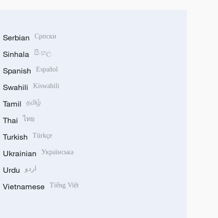
Serbian
Српски
Sinhala
සිංහල
Spanish
Español
Swahili
Kiswahili
Tamil
தமிழ்
Thai
ไทย
Turkish
Türkçe
Ukrainian
Українська
Urdu
اردو
Vietnamese
Tiếng Việt