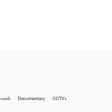
сский
Documentary
CCTV+