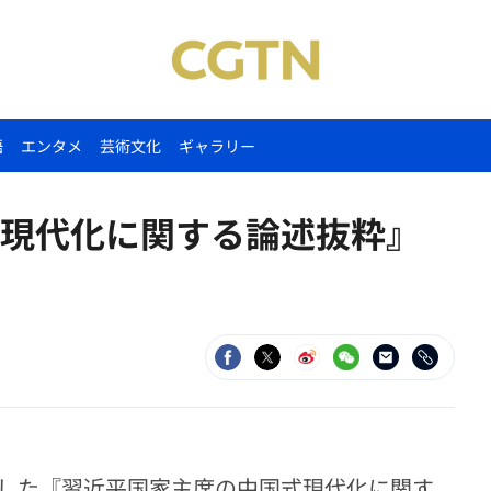
語
エンタメ
芸術文化
ギャラリー
現代化に関する論述抜粋』
した『習近平国家主席の中国式現代化に関す