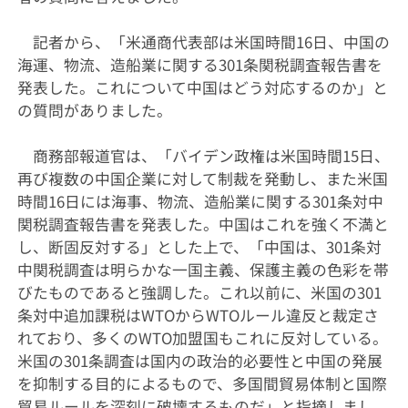
記者から、「米通商代表部は米国時間
16
日、中国の
海運、物流、造船業に関する
301
条関税調査報告書を
発表した。これについて中国はどう対応するのか」と
の質問がありました。
商務部報道官は、「バイデン政権は米国時間
15
日、
再び複数の中国企業に対して制裁を発動し、また米国
時間
16
日には海事、物流、造船業に関する
301
条対中
関税調査報告書を発表した。中国はこれを強く不満と
し、断固反対する」とした上で、「中国は、
301
条対
中関税調査は明らかな一国主義、保護主義の色彩を帯
びたものであると強調した。これ以前に、米国の
301
条対中追加課税は
WTO
から
WTO
ルール違反と裁定さ
れており、多くの
WTO
加盟国もこれに反対している。
米国の
301
条調査は国内の政治的必要性と中国の発展
を抑制する目的によるもので、多国間貿易体制と国際
貿易ルールを深刻に破壊するものだ」と指摘しまし