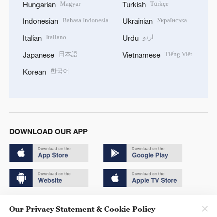
Magyar
Türkçe
Hungarian
Turkish
Bahasa Indonesia
Українська
Indonesian
Ukrainian
Italiano
اردو
Italian
Urdu
日本語
Tiếng Việt
Japanese
Vietnamese
한국어
Korean
DOWNLOAD OUR APP
Copyright © 2024 CGTN.
Our Privacy Statement & Cookie Policy