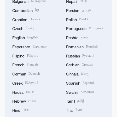
Български
नेपाली
Bulgarian
Nepali
ខ្មែរ
فارسی
Cambodian
Persian
Hrvatski
Polski
Croatian
Polish
Český
Português
Czech
Portuguese
English
پښتو
English
Pashto
Esperanto
Română
Esperanto
Romanian
Filipino
Русский
Filipino
Russian
Français
Српски
French
Serbian
Deutsch
සිංහල
German
Sinhala
Ελληνικά
Español
Greek
Spanish
Hausa
Kiswahili
Hausa
Swahili
עברית
தமிழ்
Hebrew
Tamil
हिन्दी
ไทย
Hindi
Thai