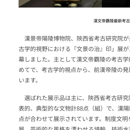
漢文帝覇陵最新考古
漢景帝陽陵博物院、陝西省考古研究院が
古学的視野における『文景の治』印」展が
幕しました。主として漢文帝覇陵の考古学
めてで、考古学的視点から、前漢帝陵の発
います。
選ばれた展示品は主に、陝西省考古研究
表的、典型的な文物計
88
点（組）で、漢陽
点が合わせて展示されています。制度文明
器、芸術的な風格を漂わせる埴輪、技術水