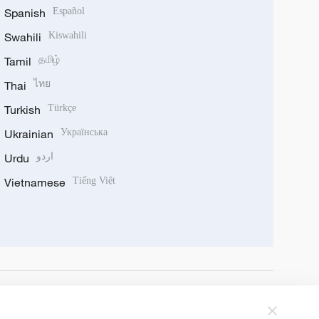
Spanish
Español
Swahili
Kiswahili
Tamil
தமிழ்
Thai
ไทย
Turkish
Türkçe
Ukrainian
Українська
Urdu
اردو
Vietnamese
Tiếng Việt