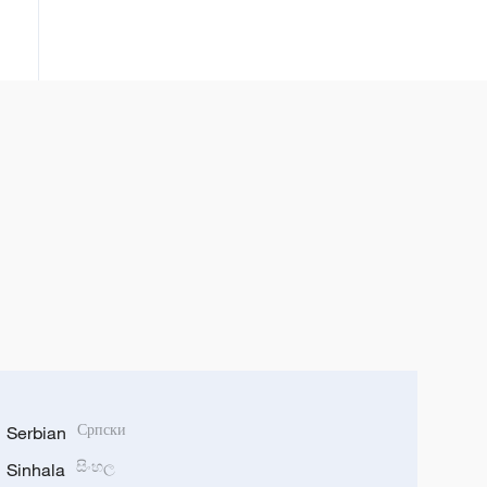
Serbian
Српски
Sinhala
සිංහල