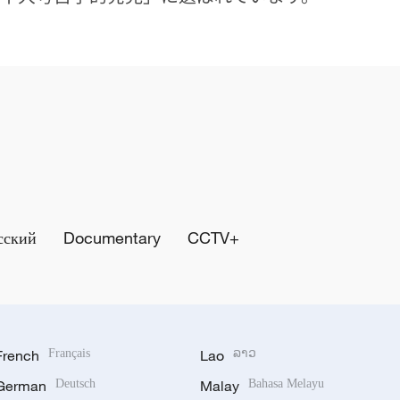
сский
Documentary
CCTV+
French
Français
Lao
ລາວ
German
Deutsch
Malay
Bahasa Melayu