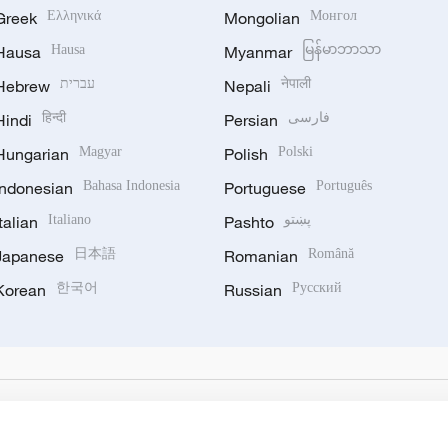
Greek
Ελληνικά
Mongolian
Монгол
Hausa
Hausa
Myanmar
မြန်မာဘာသာ
Hebrew
עברית
Nepali
नेपाली
Hindi
हिन्दी
Persian
فارسی
Hungarian
Magyar
Polish
Polski
Indonesian
Bahasa Indonesia
Portuguese
Português
Italian
Italiano
Pashto
پښتو
Japanese
日本語
Romanian
Română
Korean
한국어
Russian
Русский