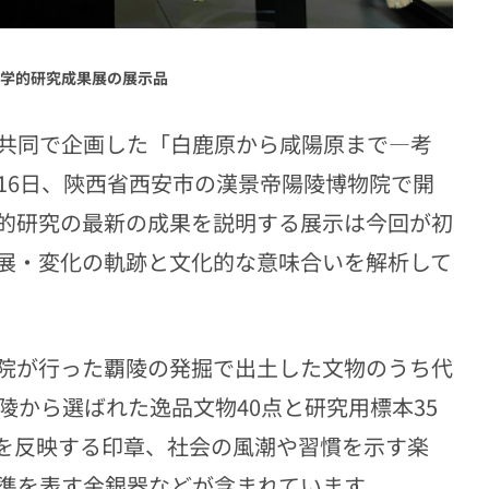
学的研究成果展の展示品
共同で企画した「白鹿原から咸陽原まで―考
16
日、陝西省西安市の漢景帝陽陵博物院で開
的研究の最新の成果を説明する展示は今回が初
展・変化の軌跡と文化的な意味合いを解析して
院が行った覇陵の発掘で出土した文物のうち代
陵から選ばれた逸品文物
40
点と研究用標本
35
を反映する印章、社会の風潮や習慣を示す楽
準を表す金銀器などが含まれています。