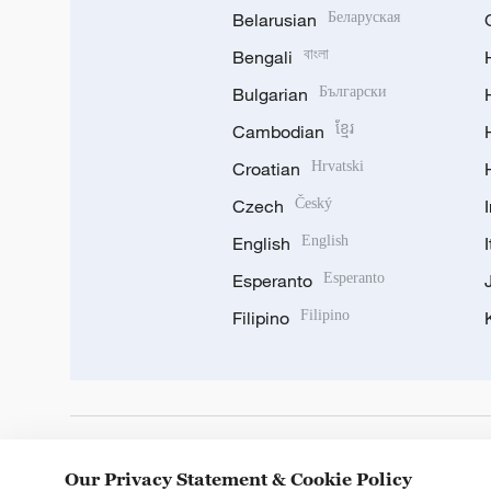
Belarusian
Беларуская
Bengali
বাংলা
Bulgarian
Български
Cambodian
ខ្មែរ
Croatian
Hrvatski
Czech
Český
English
English
Esperanto
Esperanto
Filipino
Filipino
DOWNLOAD OUR APP
Our Privacy Statement & Cookie Policy