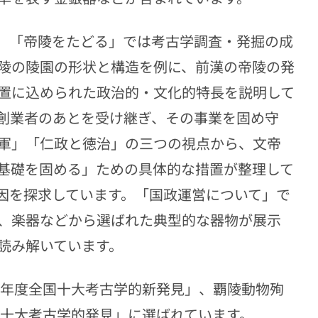
。「帝陵をたどる」では考古学調査・発掘の成
陵の陵園の形状と構造を例に、前漢の帝陵の発
置に込められた政治的・文化的特長を説明して
創業者のあとを受け継ぎ、その事業を固め守
軍」「仁政と徳治」の三つの視点から、文帝
基礎を固める」ための具体的な措置が整理して
因を探求しています。「国政運営について」で
、楽器などから選ばれた典型的な器物が展示
読み解いています。
年度全国十大考古学的新発見」、覇陵動物殉
十大考古学的発見」に選ばれています。