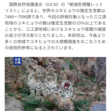
国際自然保護連合（
IUCN
）の「絶滅危惧種レッド
リスト」によると、世界のユキヒョウの推定生息数は
7446
～
7996
頭であり、今回の評価対象となった三江源
地域のユキヒョウの数は推定生息数の
10
％以上である
ことから、三江源地域におけるユキヒョウ保護の価値
の高さが浮き彫りとなりました。本研究は、今後より
多くの地域でユキヒョウの大規模調査をおこなうため
の技術的参考になるとされています。