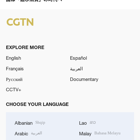
EXPLORE MORE
English
Español
Français
العربية
Русский
Documentary
CCTV+
CHOOSE YOUR LANGUAGE
Shqip
ລາວ
Albanian
Lao
العربية
Bahasa Melayu
Arabic
Malay