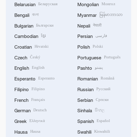
Беларуская
Монгол
Belarusian
Mongolian
বাংলা
မြန်မာဘာသာ
Bengali
Myanmar
Български
नेपाली
Bulgarian
Nepali
ខ្មែរ
فارسی
Cambodian
Persian
Hrvatski
Polski
Croatian
Polish
Český
Português
Czech
Portuguese
English
پښتو
English
Pashto
Esperanto
Română
Esperanto
Romanian
Filipino
Русский
Filipino
Russian
Français
Српски
French
Serbian
Deutsch
සිංහල
German
Sinhala
Ελληνικά
Español
Greek
Spanish
Hausa
Kiswahili
Hausa
Swahili