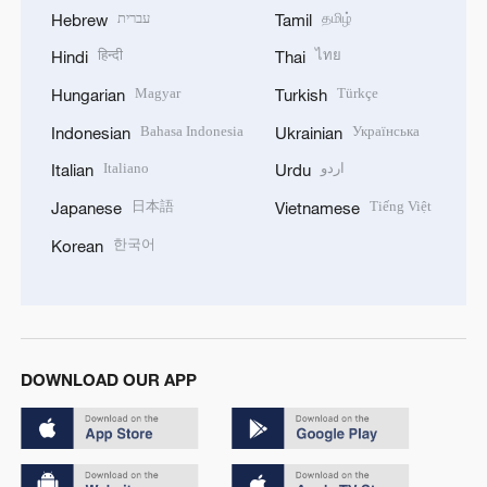
עברית
தமிழ்
Hebrew
Tamil
हिन्दी
ไทย
Hindi
Thai
Magyar
Türkçe
Hungarian
Turkish
Bahasa Indonesia
Українська
Indonesian
Ukrainian
Italiano
اردو
Italian
Urdu
日本語
Tiếng Việt
Japanese
Vietnamese
한국어
Korean
DOWNLOAD OUR APP