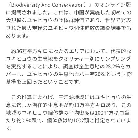
（
Biodiversity And Conservation
）』のオンライン版
に掲載されました。これは、中国が実施した初めての
大規模なユキヒョウの個体群評価であり、世界で発表
された最大規模のユキヒョウ個体群数の調査結果でも
あります。
約
36
万平方キロにわたるエリアにおいて、代表的な
ユキヒョウの生息地をクオリティー別にサンプリング
を実施することにより、調査は全生息地の
28.2
％をカ
バーし、ユキヒョウの生息地カバー率
20
％という国際
基準を上回ったということです。
この推算によれば、三江源地域にはユキヒョウの生
息に適した潜在的生息地が約
11
万平方キロあり、この
地域のユキヒョウ個体群の平均密度は
100
平方キロ当
たり約
0.90
頭で、個体数は約
1002
頭と推定されていま
す。