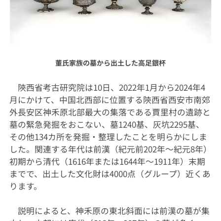
董氏家族の墓から出土した高足銀杯
陝西省考古研究院は
10
日、
2022
年
1
月から
2024
年
4
月にかけて、中国北西部に位置する陝西省西安市南郊
外長安区神禾原北部最大の集落である賈里村の遺跡と
墓の緊急発掘をおこない、墓
1240
基、灰坑
2295
基、
その他
134
カ所を発掘・整理したことを明らかにしま
した。関連する年代は前漢（紀元前
202
年～紀元
8
年）
初期から清代（
1616
年または
1644
年～
1911
年）末期
までで、出土した文化財は
4000
点（グループ）近くあ
ります。
説明によると、神禾原の東北斜面には前漢の墓が集