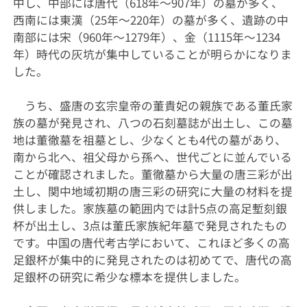
中し、中部には唐代（
618
年～
907
年）の墓が多く、
西南には東漢（
25
年～
220
年）の墓が多く、遺跡の中
南部には宋（
960
年～
1279
年）、金（
1115
年～
1234
年）時代の灰坑が集中していることが明らかになりま
した。
うち、盛唐の玄宗皇帝の董貴妃の親族である董氏家
族の墓が発見され、八つの石刻墓誌が出土し、この墓
地は董徹墓を祖墓とし、少なくとも
4
代の墓があり、
南から北へ、祖父母から孫へ、世代ごとに並んでいる
ことが確認されました。董徹墓から大量の唐三彩が出
土し、関中地域初期の唐三彩の研究に大量の材料を提
供しました。家族墓の範囲内では計
5
点の高足塹刻銀
杯が出土し、
3
点は董氏家族紀年墓で発見されたもの
です。中国の唐代考古学において、これほど多くの高
足銀杯が集中的に発見されたのは初めてで、唐代の高
足銀杯の研究に希少な標本を提供しました。