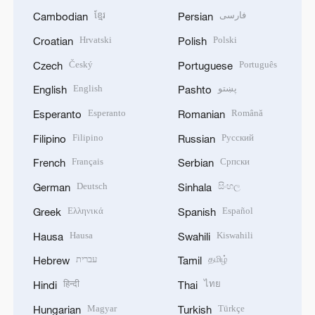
ខ្មែរ
فارسی
Cambodian
Persian
Hrvatski
Polski
Croatian
Polish
Český
Português
Czech
Portuguese
English
پښتو
English
Pashto
Esperanto
Română
Esperanto
Romanian
Filipino
Русский
Filipino
Russian
Français
Српски
French
Serbian
Deutsch
සිංහල
German
Sinhala
Ελληνικά
Español
Greek
Spanish
Hausa
Kiswahili
Hausa
Swahili
עברית
தமிழ்
Hebrew
Tamil
हिन्दी
ไทย
Hindi
Thai
Magyar
Türkçe
Hungarian
Turkish