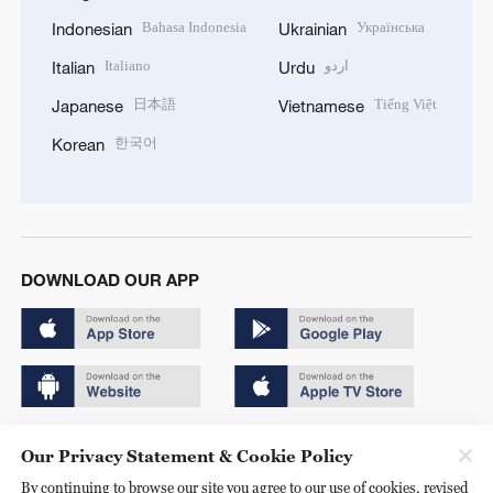
Bahasa Indonesia
Українська
Indonesian
Ukrainian
Italiano
اردو
Italian
Urdu
日本語
Tiếng Việt
Japanese
Vietnamese
한국어
Korean
DOWNLOAD OUR APP
Copyright © 2024 CGTN.
Our Privacy Statement & Cookie Policy
京ICP备20000184号
By continuing to browse our site you agree to our use of cookies, revised