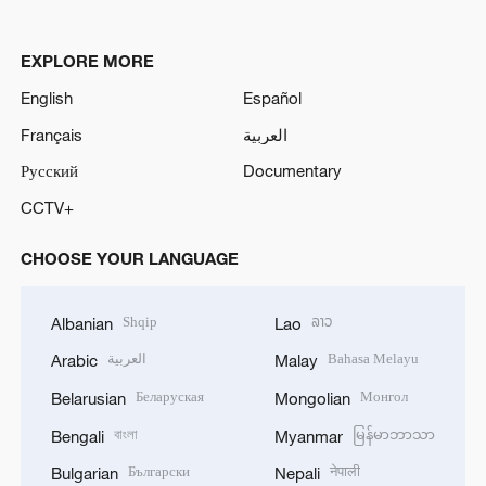
EXPLORE MORE
English
Español
Français
العربية
Русский
Documentary
CCTV+
CHOOSE YOUR LANGUAGE
Shqip
ລາວ
Albanian
Lao
العربية
Bahasa Melayu
Arabic
Malay
Беларуская
Монгол
Belarusian
Mongolian
বাংলা
မြန်မာဘာသာ
Bengali
Myanmar
Български
नेपाली
Bulgarian
Nepali