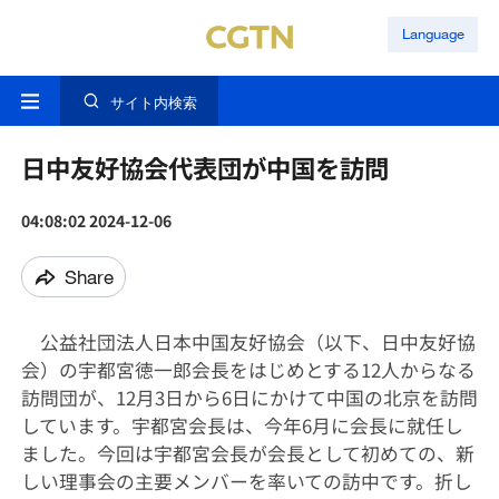
Language
サイト内検索
日中友好協会代表団が中国を訪問
04:08:02 2024-12-06
Share
公益社団法人日本中国友好協会（以下、日中友好協
会）の宇都宮徳一郎会長をはじめとする
12
人からなる
訪問団が、
12
月
3
日から
6
日にかけて中国の北京を訪問
しています。宇都宮会長は、今年
6
月に会長に就任し
ました。今回は宇都宮会長が会長として初めての、新
しい理事会の主要メンバーを率いての訪中です。折し