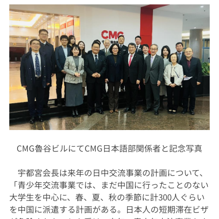
CMG
魯谷ビルにて
CMG
日本語部関係者と記念写真
宇都宮会長は来年の日中交流事業の計画について、
「青少年交流事業では、まだ中国に行ったことのない
大学生を中心に、春、夏、秋の季節に計
300
人ぐらい
を中国に派遣する計画がある。日本人の短期滞在ビザ