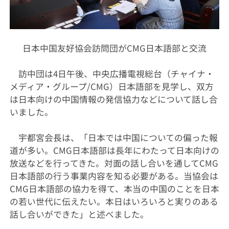
日本中国友好協会訪問団が
CMG
日本語部と交流
訪中団は
4
日午後、中央広播電視総台（チャイナ
・
メディア
・
グループ
/CMG
）日本語部を見学し、双方
は日本向けの中国情報の発信協力などについて話し合
いました。
宇都宮会長は、「日本では中国についての偏った報
道が多い。
CMG
日本語部は長年にわたって日本向けの
放送などを行ってきた。対面の話し合いを通して
CMG
日本語部の行う事業内容を知る必要がある。当協会は
CMG
日本語部の協力を得て、本当の中国のことを日本
の若い世代に伝えたい。本日はいろいろと実りのある
話し合いができた」と述べました。