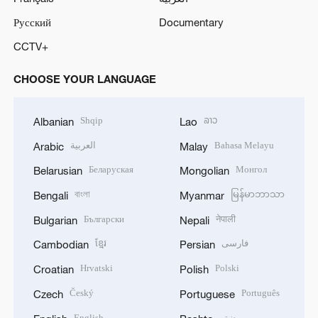
Русский
Documentary
CCTV+
CHOOSE YOUR LANGUAGE
Shqip
ລາວ
Albanian
Lao
العربية
Bahasa Melayu
Arabic
Malay
Беларуская
Монгол
Belarusian
Mongolian
বাংলা
မြန်မာဘာသာ
Bengali
Myanmar
Български
नेपाली
Bulgarian
Nepali
ខ្មែរ
فارسی
Cambodian
Persian
Hrvatski
Polski
Croatian
Polish
Český
Português
Czech
Portuguese
English
پښتو