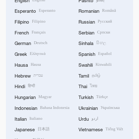
English
Pashto
Esperanto
Română
Esperanto
Romanian
Filipino
Русский
Filipino
Russian
Français
Српски
French
Serbian
Deutsch
සිංහල
German
Sinhala
Ελληνικά
Español
Greek
Spanish
Hausa
Kiswahili
Hausa
Swahili
עברית
தமிழ்
Hebrew
Tamil
हिन्दी
ไทย
Hindi
Thai
Magyar
Türkçe
Hungarian
Turkish
Bahasa Indonesia
Українська
Indonesian
Ukrainian
Italiano
اردو
Italian
Urdu
日本語
Tiếng Việt
Japanese
Vietnamese